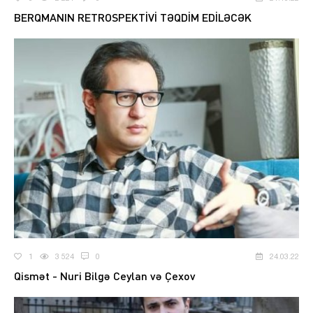
BERQMANIN RETROSPEKTİVİ TƏQDİM EDİLƏCƏK
1
3 524
0
24.03.22
Qismət - Nuri Bilgə Ceylan və Çexov