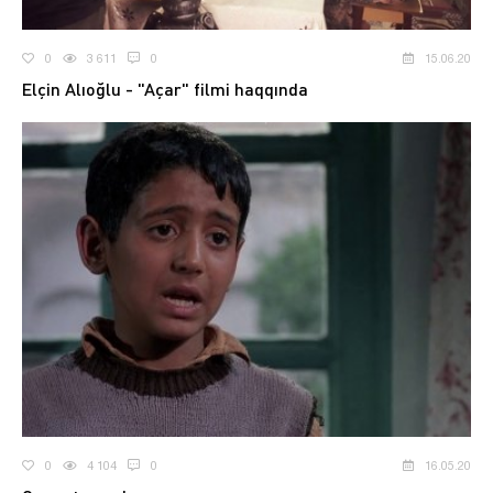
0
3 611
0
15.06.20
Elçin Alıoğlu - "Açar" filmi haqqında
0
4 104
0
16.05.20