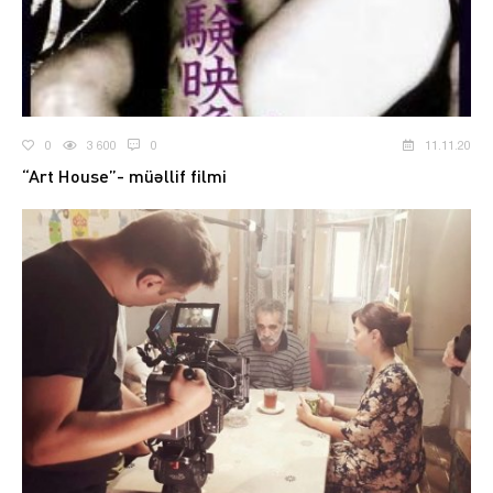
0
3 600
0
11.11.20
“Art House”- müəllif filmi