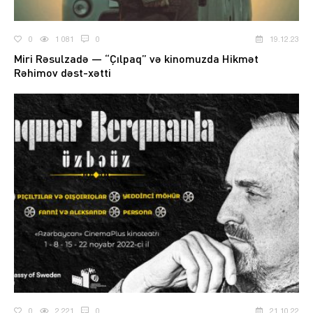
0
1 081
0
19.12.23
Miri Rəsulzadə — “Çılpaq” və kinomuzda Hikmət
Rəhimov dəst-xətti
0
2 221
0
21.10.22