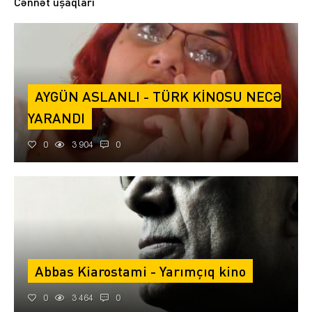
Cənnət uşaqları
AYGÜN ASLANLI - TÜRK KİNOSU NECƏ
YARANDI
0
3 904
0
Abbas Kiarostami - Yarımçıq kino
0
3 464
0