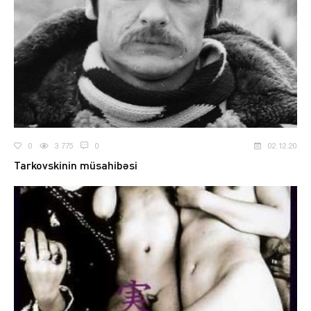
0
3 775
0
02.12.20
Tarkovskinin müsahibəsi