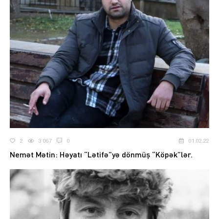
2
3 067
0
01.02.22
Nemət Mətin: Həyatı “Lətifə”yə dönmüş “Köpək”lər.