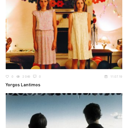
0
2 049
0
11.07.19
Yorgos Lantimos