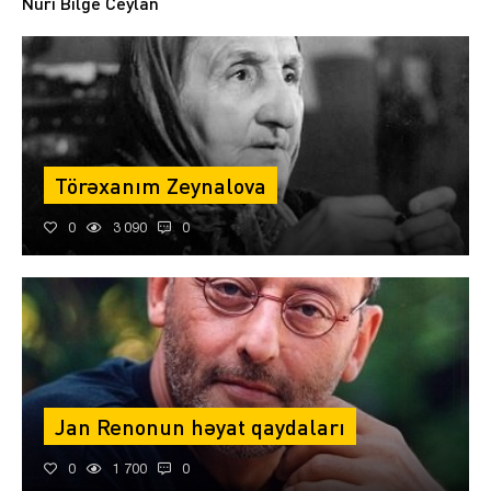
Nuri Bilge Ceylan
Törəxanım Zeynalova
0
3 090
0
Jan Renonun həyat qaydaları
0
1 700
0