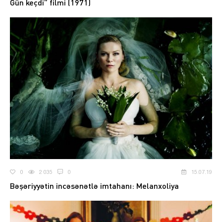
Gün keçdi” filmi (1971)
0
2 035
0
15.07.19
Bəşəriyyətin incəsənətlə imtahanı: Melanxoliya