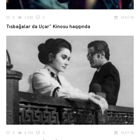
0
2 032
0
15.07.19
Tısbağalar da Uçar” Kinosu haqqında
0
5 713
0
15.07.19