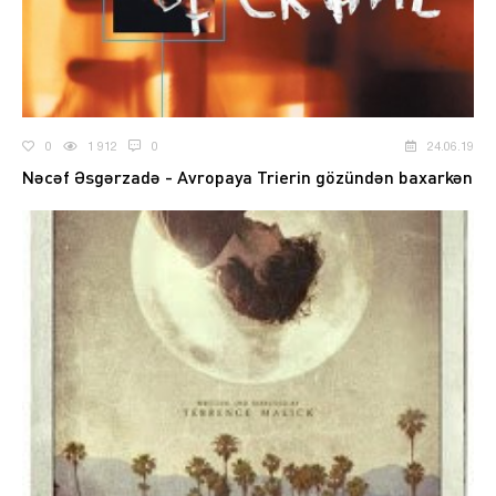
0
1 912
0
24.06.19
Nəcəf Əsgərzadə - Avropaya Trierin gözündən baxarkən