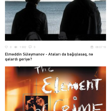
0
1 902
0
08.07.19
Elməddin Süleymanov - Ataları da bağışlasaq, nə
qalardı geriyə?