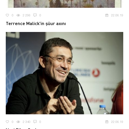
0
2 296
0
22.06.19
Terrence Malick'in şüur axını
0
2 340
0
22.06.19