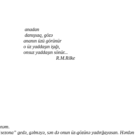
anadan
, gözə
 görünür
ın işığı,
ın sönür...
Rilke
ənəm.
zona” gedə, gəlməyə, sən də onun üz-gözünə yadırğayasan. Hərdən