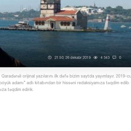
21:50, 26 dekabr 2019
4 343
0
 Qaradərəli orijinal yazılarını ilk dəfə bizim saytda yayımlayır. 2019-cu 
 böyük adamı” adlı kitabından bir hissəni redaksiyamıza təqdim edib. 
ıza təqdim edirik.