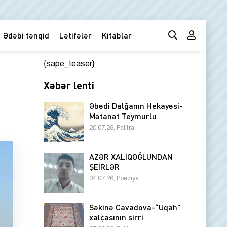
Ədəbi tənqid
Lətifələr
Kitablar
{sape_teaser}
Xəbər lenti
Əbədi Dalğanın Hekayəsi-
Mətanət Teymurlu
20.07.26, Palitra
AZƏR XALİQOĞLUNDAN
ŞEİRLƏR
04.07.26, Poeziya
Səkinə Cavadova-“Uqah”
xalçasının sirri