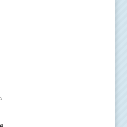
.
n
aq