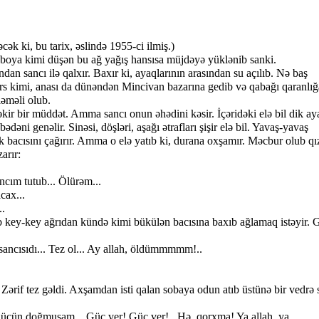
 ki, bu tarix, əslində 1955-ci ilmiş.)
a kimi düşən bu ağ yağış hansısa müjdəyə yüklənib sanki.
sancı ilə qalxır. Baxır ki, ayaqlarının arasından su açılıb. Nə baş
ərs kimi, anası da dünəndən Mincivan bazarına gedib və qabağı qaranlığ
ləməli olub.
bir müddət. Amma sancı onun əhədini kəsir. İçəridəki elə bil dik ay
 bədəni genəlir. Sinəsi, döşləri, aşağı ətrafları şişir elə bil. Yavaş-yavaş
ik bacısını çağırır. Amma o elə yatıb ki, durana oxşamır. Məcbur olub qı
arır:
m tutub... Ölürəm...
ax...
.
-key ağrıdan kündə kimi bükülən bacısına baxıb ağlamaq istəyir. 
cısıdı... Tez ol... Ay allah, öldümmmmm!..
f tez gəldi. Axşamdan isti qalan sobaya odun atıb üstünə bir vedrə 
 doğmuşam... Güc ver! Güc ver!.. Hə, qorxma! Ya allah, ya