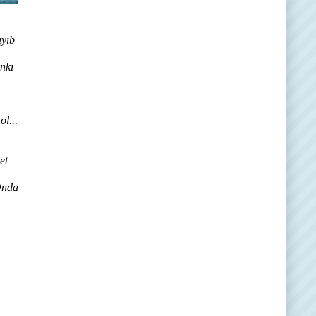
ayıb
nkı
l...
et
Onda