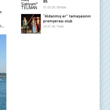
85
01.02.26, Söhbət
ım
“Aldanmış ər” tamaşasının
premyerası olub
...
24.01.26, Teatr