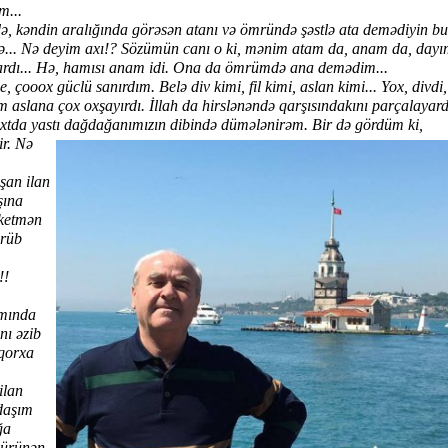
m...
əndin aralığında görəsən atanı və ömründə şəstlə ata demədiyin bu
lə... Nə deyim axı!? Sözümün canı o ki, mənim atam da, anam da, day
vardı... Hə, hamısı anam idi. Ona da ömrümdə ana demədim...
 güclü sanırdım. Belə div kimi, fil kimi, aslan kimi... Yox, divdi,
 aslana çox oxşayırdı. İllah da hirslənəndə qarşısındakını parçalayardı
 yastı dağdağanımızın dibində dümələnirəm. Bir də gördüm ki,
ir. Nə
şan ilan
şına
 ketmən
örüb
!!
mında
nı əzib
-qorxa
ilan
rdaşım
ğa
sürünən