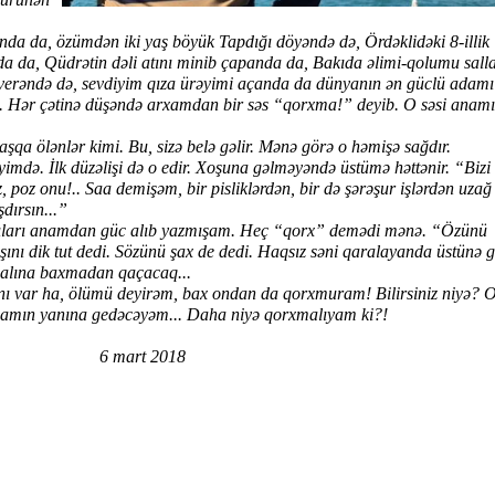
, özümdən iki yaş böyük Tapdığı döyəndə də, Ördəklidəki 8-illik
a da, Qüdrətin dəli atını minib çapanda da, Bakıda əlimi-qolumu sall
 verəndə də, sevdiyim qıza ürəyimi açanda da dünyanın ən güclü adamı
Hər çətinə düşəndə arxamdan bir səs “qorxma!” deyib. O səsi anamı
lənlər kimi. Bu, sizə belə gəlir. Mənə görə o həmişə sağdır.
imdə. İlk düzəlişi də o edir. Xoşuna gəlməyəndə üstümə həttənir. “Bizi
poz onu!.. Saa demişəm, bir pisliklərdən, bir də şərəşur işlərdən uzağ o
şdırsın...”
ları anamdan güc alıb yazmışam. Heç “qorx” demədi mənə. “Özünü
nı dik tut dedi. Sözünü şax de dedi. Haqsız səni qaralayanda üstünə g
 dalına baxmadan qaçacaq...
r ha, ölümü deyirəm, bax ondan da qorxmuram! Bilirsiniz niyə? 
amın yanına gedəcəyəm... Daha niyə qorxmalıyam ki?!
 2018