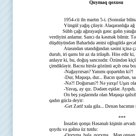
Quymaq qoxusu
1954-cü iln martın 5-i. (Sonralar bilinəcək
Yüngül yağış çiləyir. Alaqaranlığa ağ boy
Sübh çağı ağırayaqlı gənc gəlin yatağından 
verdiyini anlamır. Sancı da kəsmək bilmir. T
düşdüyündən Baharlıda əmisi oğlugildə gecə
Atasından utandığından səsini içinə çəkir 
durub, iri qarnı bir az da iriləşib. Hiss edir ki,
anlayır ki, bu, doğuş sancısıdır. Özündən kiç
çimdikləyir. Bacısı hirslə gözünü açıb ona boz
-Nağayrırsan? Yanımı qopartdın ki?!
-Dur, Məşuqə, dur... Bacın qurban, sancı
-Nə?! Doğursan?! Nə yaxşı! Uşax olac
-Yavaş, ay qız. Dədəm eşidər. Ayıpdı..
On beş yaşlarında olan Məşuqə qalxıb key
qadın güclə deyir:
-Get Zərif xala gilə... Denən bacımın san
***
İnsafən qonşu Həsənalı kişinin arvadı Zəri
qoydu və gəlinə üz tutdu:
-Qorxma, bala, qorxma... Mən onnan üçün