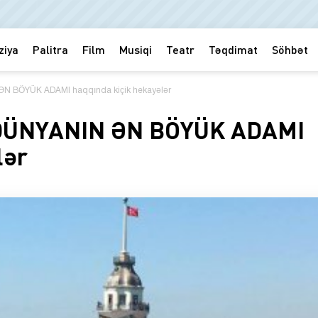
ziya
Palitra
Film
Musiqi
Teatr
Təqdimat
Söhbət
 BÖYÜK ADAMI haqqında kiçik hekayələr
DÜNYANIN ƏN BÖYÜK ADAMI
lər