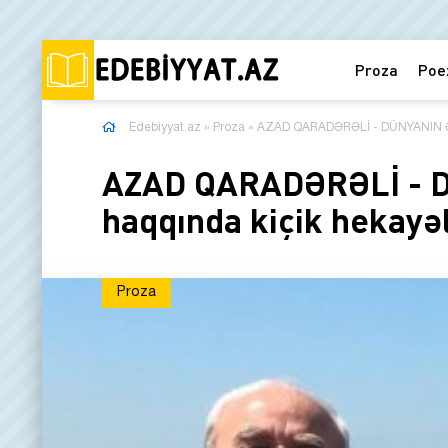
Proza
Poe
Edebiyyat.az
»
Proza
» AZAD QARADƏRƏLİ - DÜNYANIN ƏN
AZAD QARADƏRƏLİ - 
haqqında kiçik hekayə
Proza