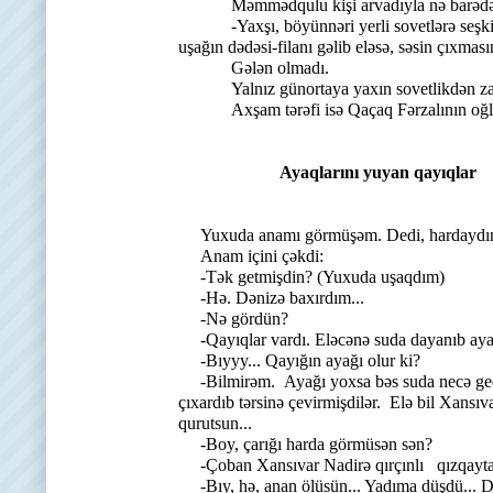
Məmmədqulu kişi arvadıyla nə barədəsə x
-Yaxşı, böyünnəri yerli sovetlərə seşkidi,
uşağın dədəsi-filanı gəlib eləsə, səsin çıxması
Gələn olmadı.
Yalnız günortaya yaxın sovetlikdən zahı a
Axşam tərəfi isə Qaçaq Fərzalının oğlu Rə
Ayaqlarını yuyan qayıqlar
Yuxuda anamı görmüşəm. Dedi, hardaydın
Anam içini çəkdi:
-Tək getmişdin? (Yuxuda uşaqdım)
-Hə. Dənizə baxırdım...
-Nə gördün?
-Qayıqlar vardı. Eləcənə suda dayanıb ayaql
-Bıyyy... Qayığın ayağı olur ki?
-Bilmirəm. Ayağı yoxsa bəs suda necə gedir
çıxardıb tərsinə çevirmişdilər. Elə bil Xansı
qurutsun...
-Boy, çarığı harda görmüsən sən?
-Çoban Xansıvar Nadirə qırçınlı qızqaytara
-Bıy, hə, anan ölüsün... Yadıma düşdü... 