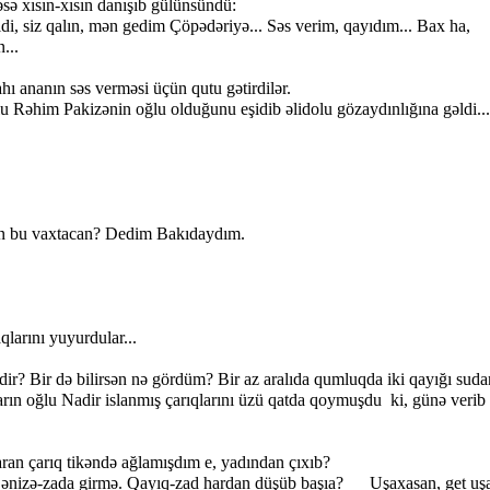
ısın-xısın danışıb gülünsündü:
 siz qalın, mən gedim Çöpədəriyə... Səs verim, qayıdım... Bax ha,
n...
nanın səs verməsi üçün qutu gətirdilər.
him Pakizənin oğlu olduğunu eşidib əlidolu gözaydınlığına gəldi..
 bu vaxtacan? Dedim Bakıdaydım.
arını yuyurdular...
? Bir də bilirsən nə gördüm? Bir az aralıda qumluqda iki qayığı suda
varın oğlu Nadir islanmış çarıqlarını üzü qatda qoymuşdu ki, günə verib
n çarıq tikəndə ağlamışdım e, yadından çıxıb?
Dənizə-zada girmə. Qayıq-zad hardan düşüb başıa? Uşaxasan, get uş