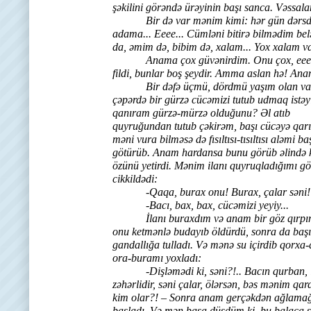
şəkilini görəndə ürəyinin başı sanca. Vəssala
Bir də var mənim kimi: hər gün dərsdə, k
adama... Eeee... Cümləni bitirə bilmədim be
da, əmim də, bibim də, xalam... Yox xalam 
Anama çox güvənirdim. Onu çox, eeee, çooox
fildi, bunlar boş şeydir. Amma aslan hə! Anam
Bir dəfə üçmü, dördmü yaşım olan vaxtda
çəpərdə bir gürzə
cücəmizi tutub udmaq istəy
qanıram gürzə-mürzə olduğunu? Əl atıb
quyruğundan tutub çəkirəm, başı cücəyə qarı
məni vura bilməsə də fısıltısı-tısıltısı aləmi ba
götürüb. Anam hardansa bunu görüb əlində
özünü yetirdi. Mənim ilanı quyruqladığımı g
cikkildədi:
-Qaqa, burax onu! Burax, çalar səni!
-Bacı, bax, bax, cücəmizi yeyiy...
İlanı buraxdım və anam bir göz qırpı
onu ketmənlə budayıb öldürdü, sonra da başı
gandallığa tulladı. Və mənə su içirdib qorxa
ora-buramı yoxladı:
-Dişləmədi ki, səni?!.. Bacın qurban, 
zəhərlidir, səni çalar, ölərsən, bəs mənim qa
kim olar?! – Sonra anam gerçəkdən ağlama
başladı. Və mən başa düşdüm ki, bu balaca 