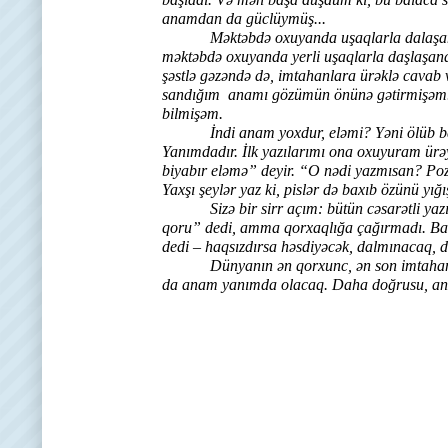
anamdan da güclüymüş...
Məktəbdə oxuyanda uşaqlarla dalaşanda da
məktəbdə oxuyanda yerli uşaqlarla daşlaşand
şəstlə gəzəndə də, imtahanlara ürəklə cavab
sandığım anamı gözümün önünə gətirmişəm. 
bilmişəm.
İndi anam yoxdur, eləmi? Yəni ölüb başqa ö
Yanımdadır. İlk yazılarımı ona oxuyuram ürəy
biyabır eləmə” deyir. “O nədi yazmısan? Poz, 
Yaxşı şeylər yaz ki, pislər də baxıb özünü yığı
Sizə bir sirr açım: bütün cəsarətli yazı
qoru” dedi, amma qorxaqlığa çağırmadı. Başı
dedi – haqsızdırsa həsdiyəcək, dalmınacaq,
Dünyanın ən qorxunc, ən son imtahanı va
da anam yanımda olacaq. Daha doğrusu, an
6 mart