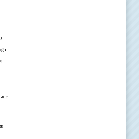
a
ağa
zı
Gənc
su