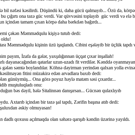
 nəfəsi kəsilirdi. Düşündü ki, daha gücü qalmayıb... Özü də, körpə
ə bu çığırtı ona təzə güc verdi. Var qüvvəsini toplayıb güc verdi və elə b
un içindən tamam çıxan körpə daha bərkdən bağırdı...
i çəkən Məmmədqulu kişiyə tutub dedi:
oldu!
Məmmədqulu kişinin üzü işıqlandı. Cibini eşələyib bir üçlük tapdı 
ayım, İzafa da gələr, yaxşılığınnan üçqat çıxar inşallah!
ayanacağından qatarlar uzun-uzadı fit verdilər. Kənddə oyanmayan
s gələn səmtə boylandılar. Köhnə dəyirman yerindən qalxan yolla evinə
ə kəsilməyən fitini müzakirə edən arvadlara baxıb dedi:
günüymüş... Ona görə poyuz həylə matəm səsi çıxardır...
ib muştuluqladı onu:
 bəs dəyil, hələ Sitalinnən danışırsan... Gücnən qulaxlıyıb
Axtarıb içindən bir təzə şal tapdı, Zərifin başına atıb dedi:
uluxdan əskiy olmuyasan!
dlı qoxusu açılmaqda olan səhərə qarışıb kəndin üzərinə yayıldı.