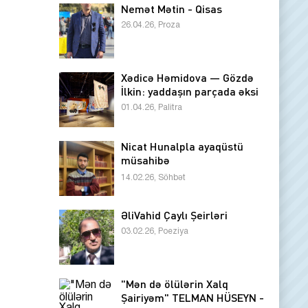
Nemət Mətin - Qisas
26.04.26, Proza
Xədicə Həmidova — Gözdə
İlkin: yaddaşın parçada əksi
01.04.26, Palitra
Nicat Hunalpla ayaqüstü
müsahibə
14.02.26, Söhbət
ƏliVahid Çaylı Şeirləri
03.02.26, Poeziya
"Mən də ölülərin Xalq
Şairiyəm" TELMAN HÜSEYN -