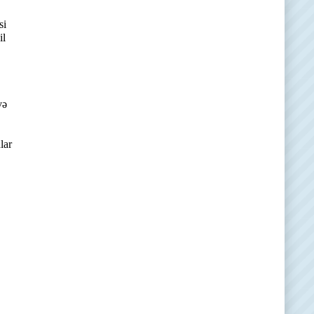
si
il
və
lar