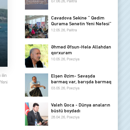
07.06.26, Palitra
Cavadova Səkinə “ Qədim
Qurama Sənətin Yeni Nəfəsi”
12.05.26, Palitra
Əhməd Əfsun-Hələ Allahdan
qorxuram
10.05.26, Poeziya
Elşən Əzim- Savaşda
ilin
barmaq var, barışda barmaq
Yeni
03.05.26, Poeziya
Valeh Qoca - Dünya anaların
büstü boydadı
28.04.26, Poeziya