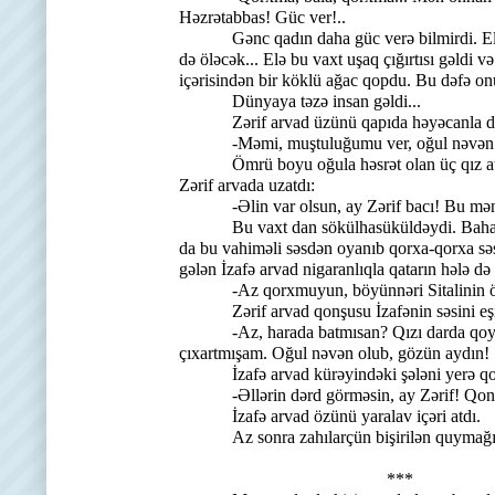
Həzrətabbas! Güc ver!..
Gənc qadın daha güc verə bilmirdi. Elə bil
də öləcək... Elə bu vaxt uşaq çığırtısı gəldi v
içərisindən bir köklü ağac qopdu. Bu dəfə on
Dünyaya təzə insan gəldi...
Zərif arvad üzünü qapıda həyəcanla dem
-Məmi, muştuluğumu ver, oğul nəvən 
Ömrü boyu oğula həsrət olan üç qız atası 
Zərif arvada uzatdı:
-Əlin var olsun, ay Zərif bacı! Bu mənim p
Bu vaxt dan sökülhasüküldəydi. Baharlı d
da bu vahiməli səsdən oyanıb qorxa-qorxa sə
gələn İzafə arvad nigaranlıqla qatarın hələ d
-Az qorxmuyun, böyünnəri Sitalinin ölən 
Zərif arvad qonşusu İzafənin səsini eşid
-Az, harada batmısan? Qızı darda qoyduğun
çıxartmışam. Oğul nəvən olub, gözün aydın!
İzafə arvad kürəyindəki şələni yerə qoydu. 
-Əllərin dərd görməsin, ay Zərif! Qonş
İzafə arvad özünü yaralav içəri atdı.
Az sonra zahılarçün bişirilən quymağın da
***