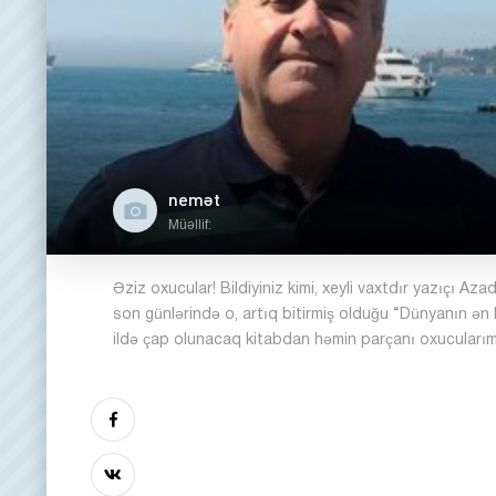
nemət
Müəllif:
Əziz oxucular! Bildiyiniz kimi, xeyli vaxtdır yazıçı Azad
son günlərində o, artıq bitirmiş olduğu “Dünyanın ən
ildə çap olunacaq kitabdan həmin parçanı oxucularım