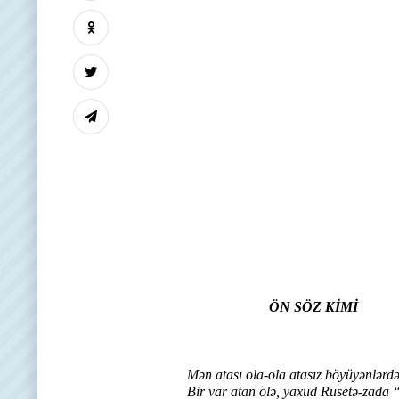
danışsaq
ananın üzü
o üz yaddaş
onsuz yaddaş
R.M.
ÖN SÖZ KİMİ
Mən atası ola-ola atasız böyüyənlərd
Bir var atan ölə, yaxud Rusetə-zada “se