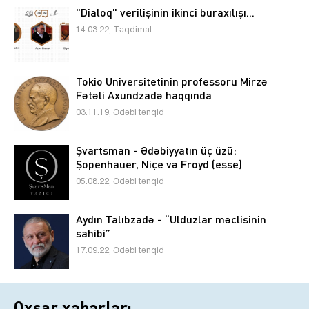
"Dialoq" verilişinin ikinci buraxılışı...
14.03.22, Təqdimat
Tokio Universitetinin professoru Mirzə
Fətəli Axundzadə haqqında
03.11.19, Ədəbi tənqid
Şvartsman - Ədəbiyyatın üç üzü:
Şopenhauer, Niçe və Froyd (esse)
05.08.22, Ədəbi tənqid
Aydın Talıbzadə - “Ulduzlar məclisinin
sahibi”
17.09.22, Ədəbi tənqid
Oxşar xəbərlər: