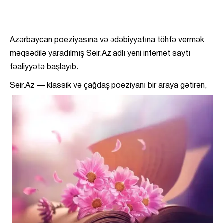
Azərbaycan poeziyasına və ədəbiyyatına töhfə vermək
məqsədilə yaradılmış Seir.Az adlı yeni internet saytı
fəaliyyətə başlayıb.
Seir.Az — klassik və çağdaş poeziyanı bir araya
gətirən,