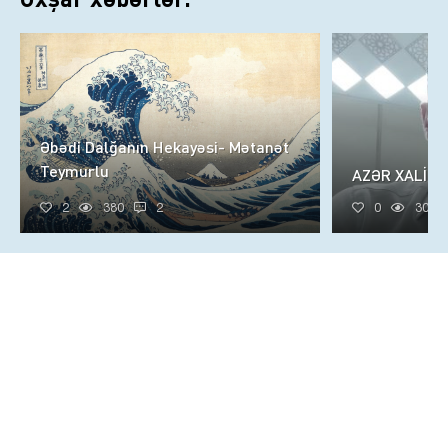
Əbədi Dalğanın Hekayəsi- Mətanət
Teymurlu
AZƏR XALİQ
2
380
2
0
305