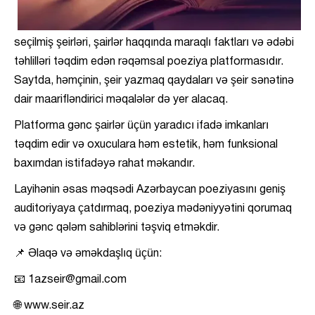
seçilmiş şeirləri, şairlər haqqında maraqlı faktları və ədəbi
təhlilləri təqdim edən rəqəmsal poeziya platformasıdır.
Saytda, həmçinin, şeir yazmaq qaydaları və şeir sənətinə
dair maarifləndirici məqalələr də yer alacaq.
Platforma gənc şairlər üçün yaradıcı ifadə imkanları
təqdim edir və oxuculara həm estetik, həm funksional
baxımdan istifadəyə rahat məkandır.
Layihənin əsas məqsədi Azərbaycan poeziyasını geniş
auditoriyaya çatdırmaq, poeziya mədəniyyətini qorumaq
və gənc qələm sahiblərini təşviq etməkdir.
📌 Əlaqə və əməkdaşlıq üçün:
📧 1azseir@gmail.com
🌐 www.seir.az