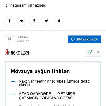
📱 Instagram: [@1azseir]
Lentimə
Müzakirə
(0)
əlavə et
0
Mövzuya uyğun linklər:
Naxçıvan teatrının təcrübəsi İzmirdə təbliğ
olunub
AZAD QARADƏRƏLİ - YETMİŞƏ
ÇATMAĞIN CƏFASI VƏ SƏFASI