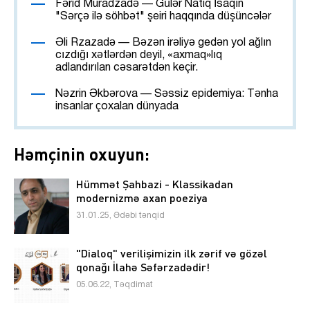
Fərid Muradzadə — Gülər Natiq İsaqın
"Sərçə ilə söhbət" şeiri haqqında düşüncələr
Əli Rzazadə — Bəzən irəliyə gedən yol ağlın
cızdığı xətlərdən deyil, «axmaq»lıq
adlandırılan cəsarətdən keçir.
Nəzrin Əkbərova — Səssiz epidemiya: Tənha
insanlar çoxalan dünyada
Həmçinin oxuyun:
Hümmət Şahbazi - Klassikadan
modernizmə axan poeziya
31.01.25, Ədəbi tənqid
"Dialoq" verilişimizin ilk zərif və gözəl
qonağı İlahə Səfərzadədir!
05.06.22, Təqdimat