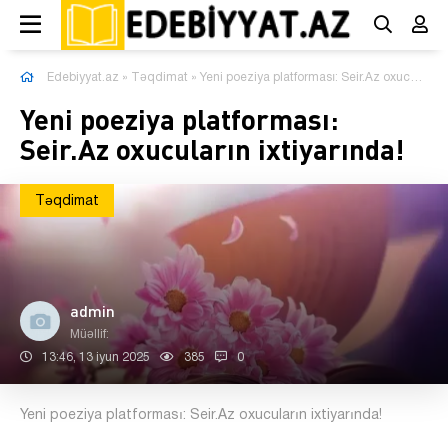
Edebiyyat.az
»
Təqdimat
» Yeni poeziya platforması: Seir.Az oxucuların ixtiyarında!
Yeni poeziya platforması:
Seir.Az oxucuların ixtiyarında!
Təqdimat
admin
Müəllif:
13:46, 13 iyun 2025
385
0
Yeni poeziya platforması: Seir.Az oxucuların ixtiyarında!