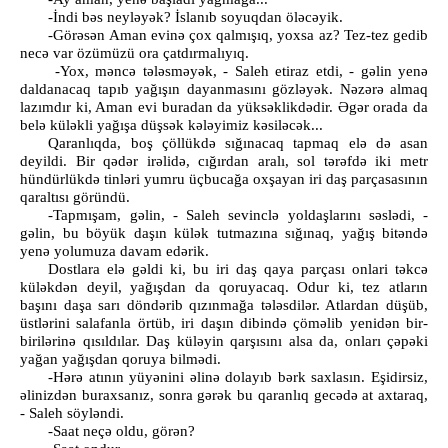
-İndi bəs neyləyək? İslanıb soyuqdan öləcəyik.
-Görəsən Aman evinə çox qalmışıq, yoxsa az? Tez-tez gedib
necə var özümüzü ora çatdırmalıyıq.
-Yox, məncə tələsməyək, - Saleh etiraz etdi, - gəlin yenə
daldanacaq tapıb yağışın dayanmasını gözləyək. Nəzərə almaq
lazımdır ki, Aman evi buradan da yüksəklikdədir. Əgər orada da
belə küləkli yağışa düşsək kələyimiz kəsiləcək...
Qaranlıqda, boş çöllükdə sığınacaq tapmaq elə də asan
deyildi. Bir qədər irəlidə, cığırdan aralı, sol tərəfdə iki metr
hündürlükdə tinləri yumru üçbucağa oxşayan iri daş parçasasının
qaraltısı göründü.
-Tapmışam, gəlin, - Saleh sevinclə yoldaşlarını səslədi, -
gəlin, bu böyük daşın külək tutmazına sığınaq, yağış bitəndə
yenə yolumuza davam edərik.
Dostlara elə gəldi ki, bu iri daş qaya parçası onlari təkcə
küləkdən deyil, yağışdan da qoruyacaq. Odur ki, tez atların
başını daşa sarı döndərib qızınmağa tələsdilər. Atlardan düşüb,
üstlərini salafanla örtüb, iri daşın dibində çöməlib yenidən bir-
birilərinə qısıldılar. Daş küləyin qarşısını alsa da, onları çəpəki
yağan yağışdan qoruya bilmədi.
-Hərə atının yüyənini əlinə dolayıb bərk saxlasın. Eşidirsiz,
əlinizdən buraxsanız, sonra gərək bu qaranlıq gecədə at axtaraq,
- Saleh söyləndi.
-Saat neçə oldu, görən?