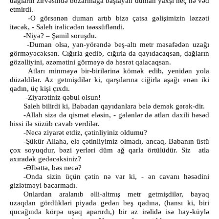
dağların zirvəsində bozarmağa başlayan duman yaxşı heç nə vəd
etmirdi.
-O görsənən duman artıb bizə çatsa gəlişimizin ləzzəti
itəcək, - Saleh irəlicədən təəssüfləndi.
-Niyə? – Şamil soruşdu.
-Duman olsa, yan-yörəndə beş-altı metr məsafədən uzağı
görməyəcəksən. Cığırla gedib, cığırla da qayıdacaqsan, dağların
gözəlliyini, əzəmətini görməyə də həsrət qalacaqsan.
Atları minməyə bir-birilərinə kömək edib, yenidən yola
düzəldilər. Az getmişdilər ki, qarşılarına ciğirla aşağı enən iki
qadın, üç kişi çıxdı.
-Ziyarətiniz qəbul olsun!
Saleh bilirdi ki, Babadan qayıdanlara belə demək gərək-dir.
-Allah sizə də qismət eləsin, - gələnlər də atları daxili həsəd
hissi ilə süzüb cavab verdilər.
-Necə ziyarət etdiz, çətinliyiniz oldumu?
-Şükür Allaha, elə çətinliyimiz olmadı, ancaq, Babanın üstü
çox soyuqdur, bəzi yerləri düm ağ qarla örtülüdür. Siz atla
axıradək gedəcəksiniz?
-Əlbəttə, bəs necə?
-Onda sizin üçün çətin nə var ki, - ən cavanı həsədini
gizlətməyi bacarmadı.
Onlardan aralanıb əlli-altmış metr getmişdilər, bayaq
uzaqdan gördükləri piyada gedən beş qadına, (hansı ki, biri
qucağında körpə uşaq aparırdı,) bir az irəlidə isə hay-küylə