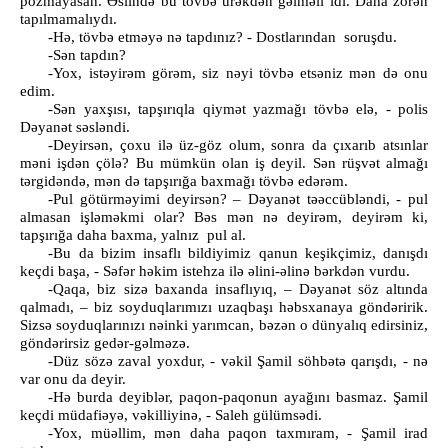
pozmayasan. Əslində bu tövbə ürəkdən gəlməli idi. Daha zorən
tapılmamalıydı.
-Hə, tövbə etməyə nə tapdınız? - Dostlarından soruşdu.
-Sən tapdın?
-Yox, istəyirəm görəm, siz nəyi tövbə etsəniz mən də onu
edim.
-Sən yaxşısı, tapşırıqla qiymət yazmağı tövbə elə, - polis
Dəyanət səsləndi.
-Deyirsən, çoxu ilə üz-göz olum, sonra da çıxarıb atsınlar
məni işdən çölə? Bu mümkün olan iş deyil. Sən rüşvət almağı
tərgidəndə, mən də tapşırığa baxmağı tövbə edərəm.
-Pul götürməyimi deyirsən? – Dəyanət təəccübləndi, - pul
almasan işləməkmi olar? Bəs mən nə deyirəm, deyirəm ki,
tapşırığa daha baxma, yalnız pul al.
-Bu da bizim insaflı bildiyimiz qanun keşikçimiz, danışdı
keçdi başa, - Səfər həkim istehza ilə əlini-əlinə bərkdən vurdu.
-Qaqa, biz sizə baxanda insaflıyıq, – Dəyanət söz altında
qalmadı, – biz soyduqlarımızı uzaqbaşı həbsxanaya göndəririk.
Sizsə soyduqlarınızı nəinki yarımcan, bəzən o dünyalıq edirsiniz,
göndərirsiz gedər-gəlməzə.
-Düz sözə zaval yoxdur, - vəkil Şamil söhbətə qarışdı, - nə
var onu da deyir.
-Hə burda deyiblər, paqon-paqonun ayağını basmaz. Şamil
keçdi müdafiəyə, vəkilliyinə, - Saleh gülümsədi.
-Yox, müəllim, mən daha paqon taxmıram, - Şamil irad