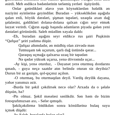
əsirdi. Meh əsdikcə bədənlərinin tərləmiş yerləri üşüyürdü.
Onlar gətirdikləri əlavə yun köynəklərdən hələlik ən
naziyini əyinlərinə geyindilər. Buradan – yüksəklikdən aşağıda
qalan enli, böyük dərələri, şişman təpələri, uzaqda axan dağ
şəlaləsini, gəldikləri dolana-dolana qalxan cığırı seyr etmək
ləzzət verirdi. Cığırın aşağı başında adamların piyada gələn yeni
dəstələri görünürdü. Saleh müəllim xəyala daldı:
-Eh, buradan aşağını seyr etdikcə rus şairi Puşkinin
“Qafqaz” şeiri yadıma düşür.
Qafqaz altımdadır, ən müdhiş olan zirvədə mən
Tutmuşam tək uçurum, qarlı dağ üstündə qərar...
Qaraquş uçmağa qalxarsa uzaq bir təpədən
Nə qədər yüksək uçarsa, yenə dövrəmdə uçar...
-Ay kişi, yenə oturduz, - Dəyanət yerə oturmuş dostlarını
qınadı, - guya neçə saatdır atın belində oturan siz deyilsiz?
Durun bir az gəzişin, qol-qıçınız açılsın.
-O oturmaq, bu oturmaqdan deyil. Vərdiş deyilik dayana,
yəhər yanımızı əzir.
-Burda bir şəkil çəkdirsək necə olar? Arxada da o şəlalə
düşsün, hə?
-Pis olmaz. Şəkil məsələsi sənlikdir. Sən həm də bizim
fotoqrafımızsan axı, - Səfər qımışdı.
Şəkilçəkdirmə bitdikdən sonra könüllərinə bulaq suyu
içmək düşdü:
-Ay Saleh, buralarda bulaq olar?