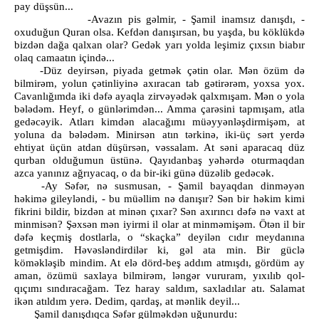
pay düşsün...
-Avazın pis gəlmir, - Şamil inamsız danışdı, -
oxuduğun Quran olsa. Kefdən danışırsan, bu yaşda, bu köklükdə
bizdən dağa qalxan olar? Gedək yarı yolda leşimiz çıxsın biabır
olaq camaatın içində...
-Düz deyirsən, piyada getmək çətin olar. Mən özüm də
bilmirəm, yolun çətinliyinə axıracan tab gətirərəm, yoxsa yox.
Cavanlığımda iki dəfə ayaqla zirvəyədək qalxmışam. Mən o yola
bələdəm. Heyf, o günlərimdən... Amma çarəsini tapmışam, atla
gedəcəyik. Atları kimdən alacağımı müəyyənləşdirmişəm, at
yoluna da bələdəm. Minirsən atın tərkinə, iki-üç sərt yerdə
ehtiyat üçün atdan düşürsən, vəssalam. At səni aparacaq düz
qurban olduğumun üstünə. Qayıdanbaş yəhərdə oturmaqdan
azca yanınız ağrıyacaq, o da bir-iki günə düzəlib gedəcək.
-Ay Səfər, nə susmusan, - Şamil bayaqdan dinməyən
həkimə gileyləndi, - bu müəllim nə danışır? Sən bir həkim kimi
fikrini bildir, bizdən at minən çıxar? Sən axırıncı dəfə nə vaxt at
minmisən? Şəxsən mən iyirmi il olar at minməmişəm. Ötən il bir
dəfə keçmiş dostlarla, o “skaçka” deyilən cıdır meydanına
getmişdim. Həvəsləndirdilər ki, gəl ata min. Bir güclə
köməkləşib mindim. At elə dörd-beş addım atmışdı, gördüm ay
aman, özümü saxlaya bilmirəm, ləngər vururam, yıxılıb qol-
qıçımı sındıracağam. Tez haray saldım, saxladılar atı. Salamat
ikən atıldım yerə. Dedim, qardaş, at mənlik deyil...
Şamil danışdıqca Səfər gülməkdən uğunurdu: