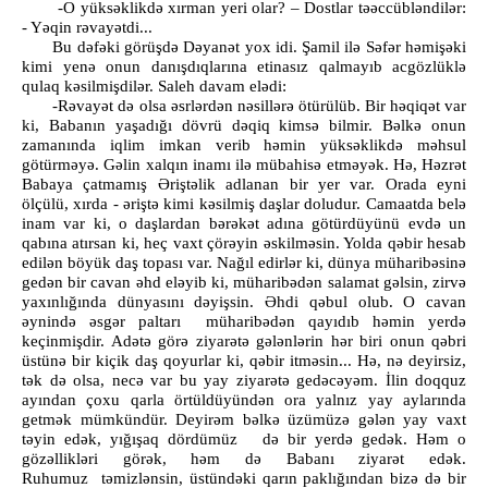
-O yüksəklikdə xırman yeri olar? – Dostlar təəccübləndilər:
- Yəqin rəvayətdi...
Bu dəfəki görüşdə Dəyanət yox idi. Şamil ilə Səfər həmişəki
kimi yenə onun danışdıqlarına etinasız qalmayıb acgözlüklə
qulaq kəsilmişdilər. Saleh davam elədi:
-Rəvayət də olsa əsrlərdən nəsillərə ötürülüb. Bir həqiqət var
ki, Babanın yaşadığı dövrü dəqiq kimsə bilmir. Bəlkə onun
zamanında iqlim imkan verib həmin yüksəklikdə məhsul
götürməyə. Gəlin xalqın inamı ilə mübahisə etməyək. Hə, Həzrət
Babaya çatmamış Əriştəlik adlanan bir yer var. Orada eyni
ölçülü, xırda - əriştə kimi kəsilmiş daşlar doludur. Camaatda belə
inam var ki, o daşlardan bərəkət adına götürdüyünü evdə un
qabına atırsan ki, heç vaxt çörəyin əskilməsin. Yolda qəbir hesab
edilən böyük daş topası var. Nağıl edirlər ki, dünya müharibəsinə
gedən bir cavan əhd eləyib ki, müharibədən salamat gəlsin, zirvə
yaxınlığında dünyasını dəyişsin. Əhdi qəbul olub. O cavan
əynində əsgər paltarı müharibədən qayıdıb həmin yerdə
keçinmişdir. Adətə görə ziyarətə gələnlərin hər biri onun qəbri
üstünə bir kiçik daş qoyurlar ki, qəbir itməsin... Hə, nə deyirsiz,
tək də olsa, necə var bu yay ziyarətə gedəcəyəm. İlin doqquz
ayından çoxu qarla örtüldüyündən ora yalnız yay aylarında
getmək mümkündür. Deyirəm bəlkə üzümüzə gələn yay vaxt
təyin edək, yığışaq dördümüz də bir yerdə gedək. Həm o
gözəllikləri görək, həm də Babanı ziyarət edək.
Ruhumuz təmizlənsin, üstündəki qarın paklığından bizə də bir