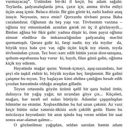
vurmayacaq”. Üstündən bir-iki il keçir, bu adam sağalır.
Toylarda, şadyanalıqlarda pivə, çaxır içir, amma tövbə etdiyi
üçün araq içmir. Beləcə dözür. Bir gün görür ki, nəfsi hədsiz araq
istəyir. Neynəsin, necə etsin? Qorxurdu tövbəni pozsa Baba
cəzalandırar. Oğlunun da beş yaşı var. Tövbəsinin vaxtına –
oğluna toy etməsinədək azından gərək on üç il gözləyəydi...
Birdən ağlına bir fikir gəlir: yadına düşür ki, ötən payız oğlunu
sünnət elədibsə də imkansızlığından şadyanalıq məclisi
qurmamışdı. Qərarə gəlir ki, fərqi nədir, toy elə toydur də,
böyük toya hələ çox var, oğlu üçün kiçik toy eləsin, toyda
tövbəsindən çıxsın. Tez borc-xərc edib bütün yaxın dost-tanışına,
qohum-əqrəbasına hay vurur ki, haydı, filan günü gəlin, oğluma
kiçik toy edirəm.
Həyətində mağar qurur. Yemək-içməyi, aşıq-sazandanı, hər
şeyi elə təşkil etdirir ki, böyük toydan heç fərqlənmir. Bir gəlini
çatışmır bu toyun. Toy başlayan kimi əhdinə çatdığını hesab edib
çoxdan həsrətində olduğu araqdan gillədir.
Toyun ortasında göyün üzünü qəfil bir qara bulud örtür,
dalısıyca bir yağış yağır, tut ucundan göyə çıx... Küçələri,
mağarı, hər tərəfi sel suları bürüyür. Adamlar çaşqınlıqdan
bilmirlər nə etsinlər. Xoşbəxtlikdən bu hal uzun çəkmir. Az vaxt
keçir bütün sular xətərsiz-itkisiz axıb çəkilib gedir. Hamı bu
möcüzəyə heyrətlənir: bir anın işində baş verən seldən bir saat
sonra əsər-əlamət qalmır...
O gözlənilməz yağışdan, seldən sarsılan həmin adam