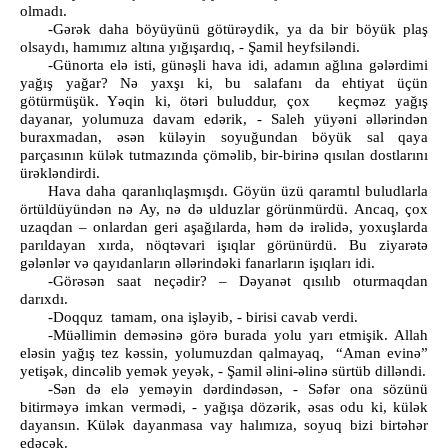
olmadı.
-Gərək daha böyüyünü götürəydik, ya da bir böyük plaş
olsaydı, hamımız altına yığışardıq, - Şamil heyfsiləndi.
-Günorta elə isti, günəşli hava idi, adamın ağlına gələrdimi
yağış yağar? Nə yaxşı ki, bu salafanı da ehtiyat üçün
götürmüşük. Yəqin ki, ötəri buluddur, çox keçməz yağış
dayanar, yolumuza davam edərik, - Saleh yüyəni əllərindən
buraxmadan, əsən küləyin soyuğundan böyük sal qaya
parçasının külək tutmazında çöməlib, bir-birinə qısılan dostlarını
ürəkləndirdi.
Hava daha qaranlıqlaşmışdı. Göyün üzü qaramtıl buludlarla
örtüldüyündən nə Ay, nə də ulduzlar görünmürdü. Ancaq, çox
uzaqdan – onlardan geri aşağılarda, həm də irəlidə, yoxuşlarda
parıldayan xırda, nöqtəvari işıqlar görünürdü. Bu ziyarətə
gələnlər və qayıdanların əllərindəki fanarların işıqları idi.
-Görəsən saat neçədir? – Dəyanət qısılıb oturmaqdan
darıxdı.
-Doqquz tamam, ona işləyib, - birisi cavab verdi.
-Müəllimin deməsinə görə burada yolu yarı etmişik. Allah
eləsin yağış tez kəssin, yolumuzdan qalmayaq, “Aman evinə”
yetişək, dincəlib yemək yeyək, - Şamil əlini-əlinə sürtüb dilləndi.
-Sən də elə yeməyin dərdindəsən, - Səfər ona sözünü
bitirməyə imkan vermədi, - yağışa dözərik, əsas odu ki, külək
dayansın. Külək dayanmasa vay halımıza, soyuq bizi birtəhər
edəcək.