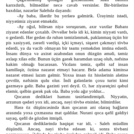
karıxdırdı, bilmədilər necə cavab versinlər. Bir-birilərinə
baxdılar, nəzərlər Salehdə dayandı:
-Ay baba, illərdir bu yerlərə gəlmirik. Ürəyimiz istədi,
niyyətimiz ziyarət etməkdir.
-Ay oğul, bilirsən niyə soruşuram, axır vaxtlar Babanı
ziyarət edənlər çoxalıb. Əvvəllər belə idi ki, kimin niyyəti vardı,
o gedərdi. Hər gedən də ruhən təmizlənmək, paklanmaq üçün bir
pis xasiyyəti, zərərli vərdişi, içki içməyi, siqaret çəkməyi tövbə
edərdi, ya da vacib olmayan bir təamı yeməkdən imtina edərdi.
İnsanı dünya və axirət əzabından onun düzgün əməli, təmiz
əxlaqı xilas edir. Bunun üçün gərək haramdan uzaq olub, nəfsinə
hakim olmağı bacarasan. Vicdanı təmiz, qəlbi saf insan
kamilləşir, özünə nəzarət etməyi bacarır. Belə adama kiminsə
nəzarət etməsi lazım gəlmir. Yoxsa insan öz hisslərinin alətinə
çevrilir, nəfsinin qulu olur. İndi gələnlərin çoxu turist kimi
gəzməyə gəlir. Baba gəzinti yeri deyil. O, hər ziyarətçini qəbul
eləmir, qəlbin gərək pak ola. Baba yolu ağır yoldur...
Qocanın dedikləri hamını təsirləndirmişdi. Niyyətin,
arzunun qədəri yox idi, ancaq, nəyi tövbə etsinlər, bilmirdilər.
Hərə öz düşüncəsində ikən qocanın ani olaraq bağların
arasında yoxa çıxmasına mat qaldılar. Nurani qoca qəfil gəldiyi
sayaq, qəfil də gözdən itmişdi.
Qocanın dediklərində həqiqət var idi, - Saleh müəllim
düşündü. Ancaq, nəyi tövbə edəsən ki, sonra tövbəni