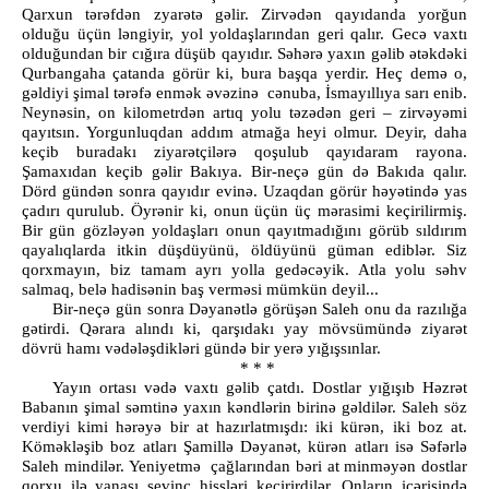
Qarxun tərəfdən zyarətə gəlir. Zirvədən qayıdanda yorğun
olduğu üçün ləngiyir, yol yoldaşlarından geri qalır. Gecə vaxtı
olduğundan bir cığıra düşüb qayıdır. Səhərə yaxın gəlib ətəkdəki
Qurbangaha çatanda görür ki, bura başqa yerdir. Heç demə o,
gəldiyi şimal tərəfə enmək əvəzinə cənuba, İsmayıllıya sarı enib.
Neynəsin, on kilometrdən artıq yolu təzədən geri – zirvəyəmi
qayıtsın. Yorgunluqdan addım atmağa heyi olmur. Deyir, daha
keçib buradakı ziyarətçilərə qoşulub qayıdaram rayona.
Şamaxıdan keçib gəlir Bakıya. Bir-neçə gün də Bakıda qalır.
Dörd gündən sonra qayıdır evinə. Uzaqdan görür həyətində yas
çadırı qurulub. Öyrənir ki, onun üçün üç mərasimi keçirilirmiş.
Bir gün gözləyən yoldaşları onun qayıtmadığını görüb sıldırım
qayalıqlarda itkin düşdüyünü, öldüyünü güman ediblər. Siz
qorxmayın, biz tamam ayrı yolla gedəcəyik. Atla yolu səhv
salmaq, belə hadisənin baş verməsi mümkün deyil...
Bir-neçə gün sonra Dəyanətlə görüşən Saleh onu da razılığa
gətirdi. Qərara alındı ki, qarşıdakı yay mövsümündə ziyarət
dövrü hamı vədələşdikləri gündə bir yerə yığışsınlar.
* * *
Yayın ortası vədə vaxtı gəlib çatdı. Dostlar yığışıb Həzrət
Babanın şimal səmtinə yaxın kəndlərin birinə gəldilər. Saleh söz
verdiyi kimi hərəyə bir at hazırlatmışdı: iki kürən, iki boz at.
Köməkləşib boz atları Şamillə Dəyanət, kürən atları isə Səfərlə
Saleh mindilər. Yeniyetmə çağlarından bəri at minməyən dostlar
qorxu ilə yanaşı sevinc hissləri keçirirdilər. Onların içərisində