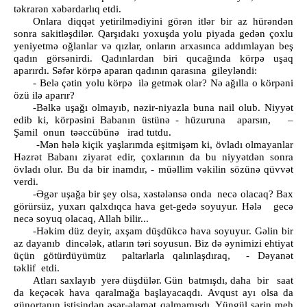
təkrarən xəbərdarlıq etdi.
Onlara diqqət yetirilmədiyini görən itlər bir az hürəndən
sonra sakitləşdilər. Qarşıdakı yoxuşda yolu piyada gedən çoxlu
yeniyetmə oğlanlar və qızlar, onların arxasınca addımlayan beş
qadın görsənirdi. Qadınlardan biri qucağında körpə uşaq
aparırdı. Səfər körpə aparan qadının qarasına gileyləndi:
- Belə çətin yolu körpə ilə getmək olar? Nə ağılla o körpəni
özü ilə aparır?
-Bəlkə uşağı olmayıb, nəzir-niyazla buna nail olub. Niyyət
edib ki, körpəsini Babanın üstünə - hüzuruna aparsın, –
Şamil onun təəccübünə irad tutdu.
-Mən hələ kiçik yaşlarımda eşitmişəm ki, övladı olmayanlar
Həzrət Babanı ziyarət edir, çoxlarının da bu niyyətdən sonra
övladı olur. Bu da bir inamdır, - müəllim vəkilin sözünə qüvvət
verdi.
-Əgər uşağa bir şey olsa, xəstələnsə onda necə olacaq? Bax
görürsüz, yuxarı qalxdıqca hava get-gedə soyuyur. Hələ gecə
necə soyuq olacaq, Allah bilir...
-Həkim düz deyir, axşam düşdükcə hava soyuyur. Gəlin bir
az dayanıb dincələk, atların təri soyusun. Biz də əynimizi ehtiyat
üçün götürdüyümüz paltarlarla qalınlaşdıraq, - Dəyanət
təklif etdi.
Atları saxlayıb yerə düşdülər. Gün batmışdı, daha bir saat
da keçəcək hava qaralmağa başlayacaqdı. Avqust ayı olsa da
günortanın istisindən əsər-əlamət qalmamışdı. Yüngül sərin meh