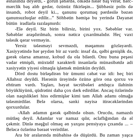
əsnasında deyərdi, - görün şəhərdə, ölkədə nələr baş verər, hərc-
mərclik baş alıb gedər, özünüz fikirləşin... Şübhəsiz polis də
insandı, robot deyil ki.., qanunu qorumaq pərdəsilə bəzən
qanunsuzluqlar edilir...” Söhbətin həmişə bu yerində Dəyanət
bütün iradlarla razılaşmırdı:
-Elə deyil. Siz birin bilirsiz, birini yox. Səbəblər var.
Səbəblər araşdırılmalı, sonra nəticə çıxarılmalıdır. Heç vaxt
tələsik qərar verməyin.
Yersiz tələsməyi sevməzdi, məqamını gözləyərdi.
Xasiyyətində hər şeydən bir az vardı: insaf da, qəlbi genişlik də,
gərək olarsa amansız, kobud da ola bilərdi. Onu buna peşəsi
vadar etmişdi, müxtəlif xarakterli insanlarla münasibətdə adi
xasiyyətin yiyəsi olmaqla işləmək mümkün deyildi.
Dörd dostu birləşdirən bir ümumi cəhət var idi: heç biri
Allahsız deyildi. Hərənin ürəyində özünə görə ona qorxu və
ehtiram vardı. Yaşları, həyat təcrübələri artdıqca ilahinin
böyüklüyünü, qüdrətini daha çox dərk edirdilər. Ancaq özlərində
olan naqislikləri hiss edirmişlər kimi tam Allah adamı olmağa
tələsmirdilər. Belə olarsa, sanki nəyisə itirəcəklərindən
qorxurdular.
-Allah adamın gərək qəlbində olsun. Orucdu, namazdı
mütləq deyil. Adamlar var namaz qılır, əclaflığından da əl
çəkmir. Dinlə məşğul olmaq ən yaxşısı pensiyaya çıxanda ... –
Beləcə özlərinə bəraət verirdilər.
Ara bir aralarında mübahisə də düşürdü. Bu zaman yaşca