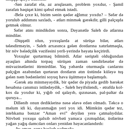
-Sən zarafat elə, az arıqlasam, problem yoxdur, - Şamil
zarafatı həqiqət kimi qəbul etmək istədi.
-Belə çıxır ki, bizim sənin qədər ağlımız yoxdu? – Səfər də
yorulub addımını saxladı, - atları minmək gərəkdir, gilli palçıqda
getmək olmur.
Səfər atını mindikdən sonra, Dəyanətlə Saleh də atlarına
mindilər.
-Diqqətli olun, yoxuşlarda at sürüşə bilər, atları
tələsdirməyin, - Saleh arxasınca gələn dostlarına xatırlatmaqla,
bir növ bələdçilik vəzifəsini yerli-yerində həyata keçirirdi.
Yoxuşlar qurtarmaq bilmirdi. Atlar səriştəli olduğundan
ayaqları altında torpaq sürüşən zaman səndirləsələr də
müvazinətlərini itirmirdilər. Yaş yəhərdə oturmaqla canlarını
palçığın əzabından qurtaran dostların atın üstündə küləyə tuş
gələn nəm bədənlərini soyuq hava üşütməyə başlamışdı.
-Gərək ata minməyəydik, bir qədər də piyada gedib hərəkət
hesabına canımızı istilədəydik, - Saleh heyifsiləndi, - ətrafda kol-
kos da yoxdur ki, yığıb od qalayıb, qızınasan, pal-paltar da
quruya...
Dillənib onun dediklərinə nəsə əlavə edən olmadı. Təkcə o
məlum idi ki, dayanmağın yeri yox idi. Mümkün qədər tez,
istehkama bənzər “Aman evi” deyilən yerə çatmalıydılar.
Növbəti yoxuşu qalxıb növbəti yamaca çıxmışdılar, üstlərinə
yağan yağış damcıları onları yenidən həyəcanlandırdı:
-Ay aman, yenə başladı yağmağa...