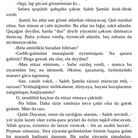
-Əşşi, lap şücaət göstərmisən ki...
Səfərə qoşulub qəhqəhə çəkən Saleh Şamilə ürək-dirək
verdi:
-Şamil, bu atlar sən görən atlardan olmayacaq. Qəti narahat
olma. Sən minən at cıdır üçündür. Bu atlar isə fağır, sakit atlardır.
Qaçağan deyillər, harda “dur” deyib yüyənini çəksən dinməzcə
duracaq. Baba yoluna vərdiş, öyrəncəli atlardır, heç ruhunu da
incitməyəcəklər.
-Belə əminliklə haradan bilirsən?
-Gedib-gələndən maraqlanıb öyrənmişəm. Nə qərara
gəlirsiz? Birgə getsək əla olar, elə deyilmi?
-Mən etiraz etmirəm, - Səfər razılıq verdi, - məncə bu
ziyarətdən heç nə itirmərik. Əksinə, qazanarıq, özümüzdəki
mənəvi gücə tapınarıq.
-Sən, cənab vəkil, - Saleh Şamilə xüsusi müraciət etdi, -
razısan? Yoldaşlığımız möhkələnər, dünyaya, həyata baxışlarımız
zənginləşər, haqlıyammı?
O, tərəddüd keçirsə də etiraz etməyə çəkindi:
-Nə bilim. Daha sizin xətrinizə necə çətin olsa da gərək
gedəm. Mən də razı.
-Qaldı Dəyanət, onun da razılığını alaram, - Saleh sevindi, -
yol üçün lazım olan xırda-para şeyləri də özüm təşkil edəcəyəm.
Allah qoysa, özünüzə də ləzzət verəcək – bir az əzablı ləzzət!..
Peşman olmazsız. Sizə ziyarətə gedənlərdən birinin başına gələn
bir maraqlı hadisəni danışım. Bir nəfər zirvənin şimalndan,