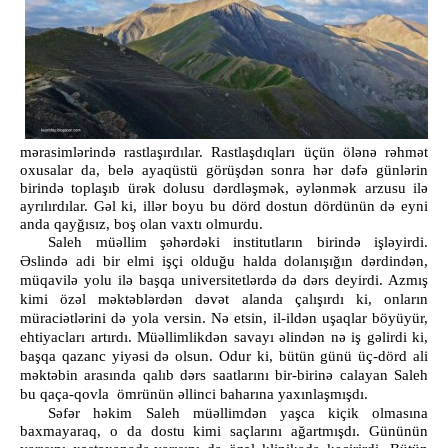
mərasimlərində rastlaşırdılar. Rastlaşdıqları üçün ölənə rəhmət
oxusalar da, belə ayaqüstü görüşdən sonra hər dəfə günlərin
birində toplaşıb ürək dolusu dərdləşmək, əylənmək arzusu ilə
ayrılırdılar. Gəl ki, illər boyu bu dörd dostun dördünün də eyni
anda qayğısız, boş olan vaxtı olmurdu.
Saleh müəllim şəhərdəki institutların birində işləyirdi.
Əslində adi bir elmi işçi olduğu halda dolanışığın dərdindən,
müqavilə yolu ilə başqa universitetlərdə də dərs deyirdi. Azmış
kimi özəl məktəblərdən dəvət alanda çalışırdı ki, onların
müraciətlərini də yola versin. Nə etsin, il-ildən uşaqlar böyüyür,
ehtiyacları artırdı. Müəllimlikdən savayı əlindən nə iş gəlirdi ki,
başqa qazanc yiyəsi də olsun. Odur ki, bütün günü üç-dörd ali
məktəbin arasında qalıb dərs saatlarını bir-birinə calayan Saleh
bu qaça-qovla ömrünün əllinci baharına yaxınlaşmışdı.
Səfər həkim Saleh müəllimdən yaşca kiçik olmasına
baxmayaraq, o da dostu kimi saçlarını ağartmışdı. Gününün