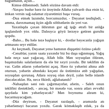
bağlamasın, açsın...
Kimsə dillənmədi. Saleh sözünə davam etdi:
-Yaxşısı budur hərə öz ürəyində Allaha yalvarıb dua etsin ki,
imkan versin sağ-salamat ziyarətimizi başa vuraq.
-Dua etmək lazımdır, borcumuzdur, - Dəyanət təsdiqlədi, -
amma, darıxmamaq üçün ağıllı söhbətlərin də yeri var.
Yaxınlıqda çaxan ildırımın gur ağ işığı ətrafı bir anlığa
işıqlandırıb yox oldu. Dalısıyca göyü lərzəyə gətirən gurultu
qopdu.
-Baho... Bu hələ təzə başlayır ki, - dostlar həyəcanla yağışın
artmasını seyr etdilər.
Az keçmədi, Dəyanət yenə hamının diqqətini özünə çəkdi:
-Cənablar, yarım saata yaxındır biz bu daşa sığınmışıq. Yağış
hələ neçə saat yağacaq, Allah bilir. Mən soyuqdan ölürəm,
başımızdakı salafanların da elə bir xeyri yoxdu. Bir təklifim də
var. Gəlin atların yəhərlərini açaq. Hərə öz yəhərini altına atıb
otursun, yəhərin altındakı keçəni də üstümüzə atıb yağışdan,
soyuqdan qorunaq. Atlara soyuq olan deyil, yalın bellə islanib
dincələcəklər. Hə, necə fikirdi, ağlabatandı?
-Nahaqdan səni rəis çağırmayırlar, afərin, - Saleh onun
təklifini dəstəklədi, - ancaq, bir məsələ var, sonra atları əvvəlki
qaydada kim yəhərləyəcək? Mən boynuma alıram ki,
bacarmayacağam.
-Düz deyirsən, - Dəyanət razılaşdı, - aramızda atı
yəhərləməyi bacaran yoxdu. Gərək köməkləşib edək, ya da