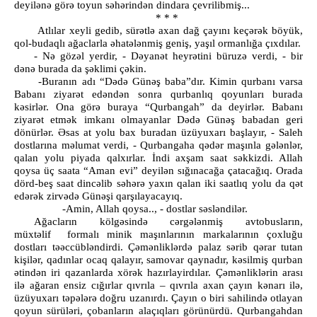
deyilənə görə toyun səhərindən dindara çevrilibmiş...
* * *
Atlılar xeyli gedib, sürətlə axan dağ çayını keçərək böyük,
qol-budaqlı ağaclarla əhatələnmiş geniş, yaşıl ormanlığa çıxdılar.
- Nə gözəl yerdir, - Dəyanət heyrətini büruzə verdi, - bir
dənə burada da şəklimi çəkin.
-Buranın adı “Dədə Günəş baba”dır. Kimin qurbanı varsa
Babanı ziyarət edəndən sonra qurbanlıq qoyunları burada
kəsirlər. Ona görə buraya “Qurbangah” da deyirlər. Babanı
ziyarət etmək imkanı olmayanlar Dədə Günəş babadan geri
dönürlər. Əsas at yolu bax buradan üzüyuxarı başlayır, - Saleh
dostlarına məlumat verdi, - Qurbangaha qədər maşınla gələnlər,
qalan yolu piyada qalxırlar. İndi axşam saat səkkizdi. Allah
qoysa üç saata “Aman evi” deyilən sığınacağa çatacağıq. Orada
dörd-beş saat dincəlib səhərə yaxın qalan iki saatlıq yolu da qət
edərək zirvədə Günəşi qarşılayacayıq.
-Amin, Allah qoysa.., - dostlar səsləndilər.
Ağacların kölgəsində cərgələnmiş avtobusların,
müxtəlif formalı minik maşınlarının markalarının çoxluğu
dostları təəccübləndirdi. Çəmənliklərdə palaz sərib qərar tutan
kişilər, qadınlar ocaq qalayır, samovar qaynadır, kəsilmiş qurban
ətindən iri qazanlarda xörək hazırlayirdılar. Çəmənliklərin arası
ilə ağaran ensiz cığırlar qıvrıla – qıvrıla axan çayın kənarı ilə,
üzüyuxarı təpələrə doğru uzanırdı. Çayın o biri sahilində otlayan
qoyun sürüləri, çobanların alaçıqları görünürdü. Qurbangahdan