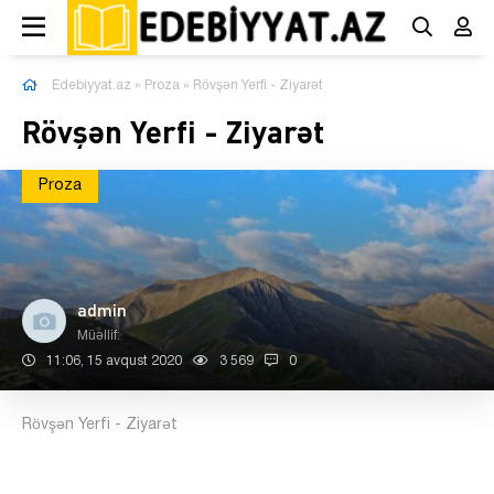
Edebiyyat.az
»
Proza
» Rövşən Yerfi - Ziyarət
Rövşən Yerfi - Ziyarət
Proza
admin
Müəllif:
11:06, 15 avqust 2020
3 569
0
Rövşən Yerfi - Ziyarət