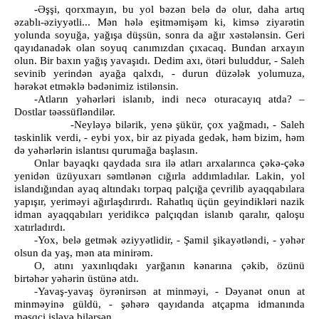
-Əşşi, qorxmayın, bu yol bəzən belə də olur, daha artıq
əzablı-əziyyətli... Mən hələ eşitməmişəm ki, kimsə ziyarətin
yolunda soyuğa, yağışa düşsün, sonra da ağır xəstələnsin. Geri
qayıdanadək olan soyuq canımızdan çıxacaq. Bundan arxayın
olun. Bir baxın yağış yavaşıdı. Dedim axı, ötəri buluddur, - Saleh
sevinib yerindən ayağa qalxdı, - durun düzələk yolumuza,
hərəkət etməklə bədənimiz istilənsin.
-Atların yəhərləri islanıb, indi necə oturacayıq atda? –
Dostlar təəssüfləndilər.
-Neyləyə bilərik, yenə şükür, çox yağmadı, - Saleh
təskinlik verdi, - eybi yox, bir az piyada gedək, həm bizim, həm
də yəhərlərin islantısı qurumağa başlasın.
Onlar bayaqkı qaydada sıra ilə atları arxalarınca çəkə-çəkə
yenidən üzüyuxarı səmtlənən cığırla addımladılar. Lakin, yol
islandığından ayaq altındakı torpaq palçığa çevrilib ayaqqabılara
yapışır, yeriməyi ağırlaşdırırdı. Rahatlıq üçün geyindikləri nazik
idman ayaqqabıları yeridikcə palçıqdan islanıb qaralır, qaloşu
xatırladırdı.
-Yox, belə getmək əziyyətlidir, - Şamil şikayətləndi, - yəhər
olsun da yaş, mən ata minirəm.
O, atını yaxınlıqdakı yarğanın kənarına çəkib, özünü
birtəhər yəhərin üstünə atdı.
-Yavaş-yavaş öyrənirsən at minməyi, - Dəyanət onun at
minməyinə güldü, - şəhərə qayıdanda atçapma idmanında
məşqçi işləyə bilərsən.