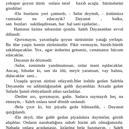
yekəpər qoyun itinin onlara tərəf baxıb acıqla hürmələrini
gördülər:
-Elə bunların yeri çatmırdı, - Səfər deyindi, - üstümüzə
cumsalar nə edəcəyik? Dəyanət , bəlkə,
sən bunları sakitləşdirəsən, hər hal səni eşidərlər...
Hamının üzünə təbəssüm qondu. Saleh Dəyanətdən əvvəl
dilləndi:
-Qorxmayın, yaxınlıqda qoyun sürüsünün yatağı yerləşir.
Bu itlər yəqin həmin sürünündür. Fikir verməyin, hürüb-hürüb
sakitləşəcəklər. Yox, əgər üstlərinə getsəniz, cırnatsanız hücum
edəcəklər.
Dəyanət də dözmədi:
-Səfər, zənnində yanılmamısan, onlar məni eşidəcəklər.
Ancaq, bilsələr ki, sən də ölü, meyit yaransan, vay halına,
didəcəklər səni...
Uzaqda qoyun sürüsü otlayırdı.İtlər irəlidə gedən Salehlə
Dəyanətin on addımlığınadək gəlib dayandılar. Arxada gələn
Səfərlə Şamil ehtiyatlanıb atları saxladılar.
-Dedim axı, qorxmayın, gəlin. Sadəcə saymayıb heç nə
etməyin, - Saleh onlara tərəf dönüb səsləndi.
-Belə çıxır ki, biz piyada gedə bilməzdik, - Dəyanət
qayğılandı.
-Elə deyil, itlər gəlib gedən piyadalara dəymirlər, görüb
alışıblar. Onların narahatlığına səbəb bizim atlı olmağımızdır.
Nəbadə onlara acıqlanasız, üzlərinə belə baxmayın, - Saleh