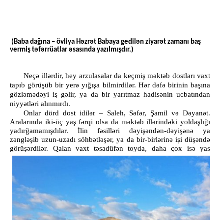
(Baba dağına – övliya Həzrət Babaya gedilən ziyarət zamanı baş
vermiş təfərrüatlar əsasında yazılmışdır.)
Neçə illərdir, hey arzulasalar da keçmiş məktəb dostları vaxt
tapıb görüşüb bir yerə yığışa bilmirdilər. Hər dəfə birinin başına
gözləmədəyi iş gəlir, ya da bir yarıtmaz hadisənin ucbatından
niyyətləri alınmırdı.
Onlar dörd dost idilər – Saleh, Səfər, Şamil və Dəyanət.
Aralarında iki-üç yaş fərqi olsa da məktəb illərindəki yoldaşlığı
yadırğamamışdılar. İlin fəsilləri dəyişəndən-dəyişənə ya
zəngləşib uzun-uzadı söhbətləşər, ya da bir-birlərinə işi düşəndə
görüşərdilər.
Qalan vaxt təsadüfən toyda, daha çox isə yas