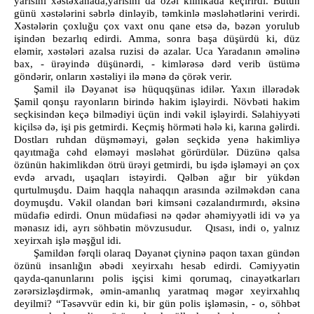
yarısını xəstəxanada,yarısını da özəl klinikada keçirirdi. Bütün
günü xəstələrini səbrlə dinləyib, təmkinlə məsləhətlərini verirdi.
Xəstələrin çoxluğu çox vaxt onu qane etsə də, bəzən yorulub
işindən bezarlıq edirdi. Amma, sonra başa düşürdü ki, düz
eləmir, xəstələri azalsa ruzisi də azalar. Uca Yaradanın əməlinə
bax, - ürəyində düşünərdi, - kimlərəsə dərd verib üstümə
göndərir, onların xəstəliyi ilə mənə də çörək verir.
Şamil ilə Dəyanət isə hüquqşünas idilər. Yaxın illərədək
Şamil qonşu rayonların birində hakim işləyirdi. Növbəti hakim
seçkisindən keçə bilmədiyi üçün indi vəkil işləyirdi. Səlahiyyəti
kiçilsə də, işi pis getmirdi. Keçmiş hörməti hələ ki, karına gəlirdi.
Dostları ruhdan düşməməyi, gələn seçkidə yenə hakimliyə
qayıtmağa cəhd eləməyi məsləhət görürdülər. Düzünə qalsa
özünün hakimlikdən ötrü ürəyi getmirdi, bu işdə işləməyi ən çox
evdə arvadı, uşaqları istəyirdi. Qəlbən ağır bir yükdən
qurtulmuşdu. Daim haqqla nahaqqın arasında əzilməkdən cana
doymuşdu. Vəkil olandan bəri kimsəni cəzalandırmırdı, əksinə
müdafiə edirdi. Onun müdafiəsi nə qədər əhəmiyyətli idi və ya
mənasız idi, ayrı söhbətin mövzusudur. Qısası, indi o, yalnız
xeyirxah işlə məşğul idi.
Şamildən fərqli olaraq Dəyanət çiyninə paqon taxan gündən
özünü insanlığın əbədi xeyirxahı hesab edirdi. Cəmiyyətin
qayda-qanunlarını polis işçisi kimi qorumaq, cinayətkarları
zərərsizləşdirmək, əmin-amanlıq yaratmaq məgər xeyirxahlıq
deyilmi? “Təsəvvür edin ki, bir gün polis işləməsin, - o, söhbət