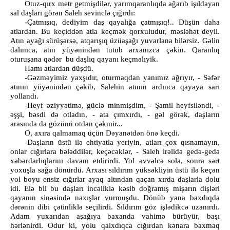
Otuz-qırx metr getmişdilər, yarımqaranlıqda ağarıb işıldayan
sal daşları görən Saleh sevinclə çığırdı:
-Çatmışıq, dediyim daş qayalığa çatmışıq!.. Düşün daha
atlardan. Bu keçiddən atla keçmək qorxuludur, məsləhət deyil.
Atın ayağı sürüşərsə, atqarışıq üzüaşağı yuvarlana bilərsiz. Gəlin
dalımca, atın yüyənindən tutub arxanızca çəkin. Qaranlıq
oturuşana qədər bu daşlıq qayanı keçməlıyik.
Hamı atlardan düşdü.
-Gəzməyimiz yaxşıdır, oturmaqdan yanımız ağrıyır, - Səfər
atının yüyənindən çəkib, Salehin atının ardınca qayaya sarı
yollandı.
-Heyf əziyyətimə, güclə minmişdim, - Şamil heyfsiləndi, -
əşşi, bəsdi də otladın, - ata çımxırdı, - gəl görək, daşların
arasında da gözünü otdan çəkmir...
O, axıra qalmamaq üçün Dəyanətdən önə keçdi.
-Daşların üstü ilə ehtiyatla yeriyin, atları çox qısnamayın,
onlar cığırlara bələddilər, keçəcəklər, - Saleh irəlidə gedə-gedə
xəbərdarlıqlarını davam etdirirdi. Yol əvvəlcə sola, sonra sərt
yoxuşla sağa dönürdü. Arxası sıldırım yüksəkliyin üstü ilə keçən
yol boyu ensiz cığırlar ayaq altından qaçan xırda daşlarla dolu
idi. Elə bil bu daşları incəliklə kəsib doğramış mişarın dişləri
qayanın sinəsində naxışlar vurmuşdu. Dönüb yana baxdıqda
dərənin dibi çətinliklə seçilirdi. Sıldırım göz işlədikcə uzanırdı.
Adam yuxarıdan aşağıya baxanda vahimə bürüyür, başı
hərlənirdi. Odur ki, yolu qalxdıqca cığırdan kənara baxmaq