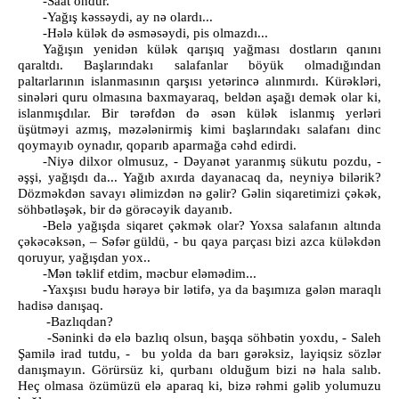
-Saat ondur.
-Yağış kəssəydi, ay nə olardı...
-Hələ külək də əsməsəydi, pis olmazdı...
Yağışın yenidən külək qarışıq yağması dostların qanını
qaraltdı. Başlarındakı salafanlar böyük olmadığından
paltarlarının islanmasının qarşısı yetərincə alınmırdı. Kürəkləri,
sinələri quru olmasına baxmayaraq, beldən aşağı demək olar ki,
islanmışdılar. Bir tərəfdən də əsən külək islanmış yerləri
üşütməyi azmış, məzələnirmiş kimi başlarındakı salafanı dinc
qoymayıb oynadır, qoparıb aparmağa cəhd edirdi.
-Niyə dilxor olmusuz, - Dəyanət yaranmış sükutu pozdu, -
əşşi, yağışdı da... Yağıb axırda dayanacaq da, neyniyə bilərik?
Dözməkdən savayı əlimizdən nə gəlir? Gəlin siqaretimizi çəkək,
söhbətləşək, bir də görəcəyik dayanıb.
-Belə yağışda siqaret çəkmək olar? Yoxsa salafanın altında
çəkəcəksən, – Səfər güldü, - bu qaya parçası bizi azca küləkdən
qoruyur, yağışdan yox..
-Mən təklif etdim, məcbur eləmədim...
-Yaxşısı budu hərəyə bir lətifə, ya da başımıza gələn maraqlı
hadisə danışaq.
-Bazlıqdan?
-Səninki də elə bazlıq olsun, başqa söhbətin yoxdu, - Saleh
Şamilə irad tutdu, - bu yolda da barı gərəksiz, layiqsiz sözlər
danışmayın. Görürsüz ki, qurbanı olduğum bizi nə hala salıb.
Heç olmasa özümüzü elə aparaq ki, bizə rəhmi gəlib yolumuzu