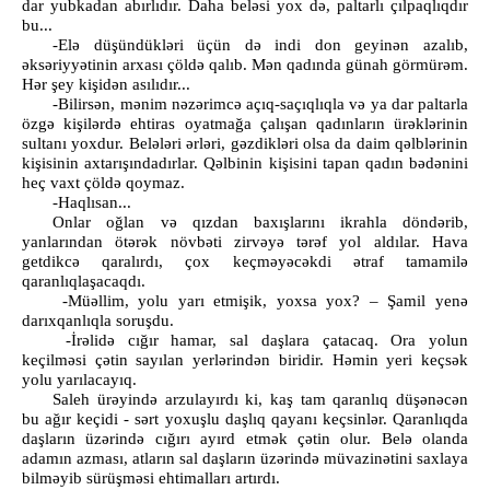
dar yubkadan abırlıdır. Daha beləsi yox də, paltarlı çılpaqlıqdır
bu...
-Elə düşündükləri üçün də indi don geyinən azalıb,
əksəriyyətinin arxası çöldə qalıb. Mən qadında günah görmürəm.
Hər şey kişidən asılıdır...
-Bilirsən, mənim nəzərimcə açıq-saçıqlıqla və ya dar paltarla
özgə kişilərdə ehtiras oyatmağa çalışan qadınların ürəklərinin
sultanı yoxdur. Belələri ərləri, gəzdikləri olsa da daim qəlblərinin
kişisinin axtarışındadırlar. Qəlbinin kişisini tapan qadın bədənini
heç vaxt çöldə qoymaz.
-Haqlısan...
Onlar oğlan və qızdan baxışlarını ikrahla döndərib,
yanlarından ötərək növbəti zirvəyə tərəf yol aldılar. Hava
getdikcə qaralırdı, çox keçməyəcəkdi ətraf tamamilə
qaranlıqlaşacaqdı.
-Müəllim, yolu yarı etmişik, yoxsa yox? – Şamil yenə
darıxqanlıqla soruşdu.
-İrəlidə cığır hamar, sal daşlara çatacaq. Ora yolun
keçilməsi çətin sayılan yerlərindən biridir. Həmin yeri keçsək
yolu yarılacayıq.
Saleh ürəyində arzulayırdı ki, kaş tam qaranlıq düşənəcən
bu ağır keçidi - sərt yoxuşlu daşlıq qayanı keçsinlər. Qaranlıqda
daşların üzərində cığırı ayırd etmək çətin olur. Belə olanda
adamın azması, atların sal daşların üzərində müvazinətini saxlaya
bilməyib sürüşməsi ehtimalları artırdı.