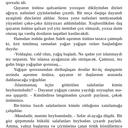
qorxulu idi.
Qayanın üstünə qalxanların yoxuşun dikliyindən dizləri
ağrıyır, nəfəsləri çiyinlərindən çıxırdı. Bir neçə dəqiqə dayanıb
ayaqüstü dinclərini aldılar. Sonra yenə nəfəsləri təntiyənədək
yüyənləri çəkə-çəkə üzüyuxarı addımladılar. Xoşbəxtlikdən daş
qayanın üstünə qalxan yol yüz metrdən çox olmazdı, yoxsa daim
oturaq işə vərdiş dostların taqətləri kəsiləcəkdi.
Hamıdan irəlidə gedən Saleh aşırımın üstünə təzəcə çatmışdı
ki, üzü tutulmuş səmadan yağan yağışın onları haqladığını
duydu:
-Yoldaşlar, cəld olun, yağış başladı. Nə qədər yer islanmayıb
tez tərpənin. Yer islansa ayağınızın altı sürüşəcək. Çatmısız, tez
gəlin birgə yağışdan qorunaq...
Yağışın qorxusundan diribaşlaşan dostlar iki-üç dəqiqənin
ərzində aşırımın üstünə, qayanın iri daşlarının arasında
daldanacağa yığışdılar.
-İslanmamaq üçün götürülən salafanlar kimin
heybəsindədir? – Dəyanət yağışın canına yaydığı soyuqdan əsə-
əsə qışqırdı: - Kimdədirsə ləngimədən çıxarıb paylasın, çəkək
üstümüzə.
Bir-birinə baxıb salafanların kimdə olduğunu xatırlamağa
çalışdılar.
-Məndədir, mənim heybəmdədir, - Səfər əl-ayağa düşdü. Bir
göz qirpımında bükülü salafanları heybədən çıxarıb payladı.
Amma, yalnız başlarına və çiyinlərinə çatan örtük könüllərincə