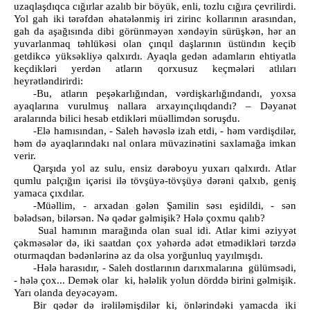
uzaqlaşdıqca cığırlar azalıb bir böyük, enli, tozlu cığıra çevrilirdi.
Yol gah iki tərəfdən əhatələnmiş iri zirinc kollarının arasından,
gah da aşağısında dibi görünməyən xəndəyin sürüşkən, hər an
yuvarlanmaq təhlükəsi olan çınqıl daşlarının üstündın keçib
getdikcə yüksəkliyə qalxırdı. Ayaqla gedən adamların ehtiyatla
keçdikləri yerdən atların qorxusuz keçmələri atlıları
heyrətləndirirdi:
-Bu, atların peşəkarlığından, vərdişkarlığındandı, yoxsa
ayaqlarına vurulmuş nallara arxayınçılıqdandı? – Dəyanət
aralarında bilici hesab etdikləri müəllimdən soruşdu.
-Elə hamısından, - Saleh həvəslə izah etdi, - həm vərdişdilər,
həm də ayaqlarındakı nal onlara müvazinətini saxlamağa imkan
verir.
Qarşıda yol az sulu, ensiz dərəboyu yuxarı qalxırdı. Atlar
qumlu palçığın içərisi ilə tövşüyə-tövşüyə dərəni qalxıb, geniş
yamaca çıxdılar.
-Müəllim, - arxadan gələn Şamilin səsı eşidildi, - sən
bələdsən, bilərsən. Nə qədər gəlmişik? Hələ çoxmu qalıb?
Sual hamının marağında olan sual idi. Atlar kimi əziyyət
çəkməsələr də, iki saatdan çox yəhərdə adət etmədikləri tərzdə
oturmaqdan bədənlərinə az da olsa yorğunluq yayılmışdı.
-Hələ harasıdır, - Saleh dostlarının darıxmalarına gülümsədi,
- hələ çox... Demək olar ki, hələlik yolun dörddə birini gəlmişik.
Yarı olanda deyəcəyəm.
Bir qədər də irəliləmişdilər ki, önlərindəki yamacda iki