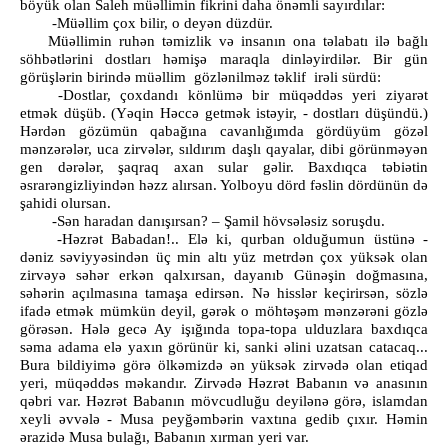
böyük olan Saleh müəllimin fikrini daha önəmli sayırdılar:
-Müəllim çox bilir, o deyən düzdür.
Müəllimin ruhən təmizlik və insanın ona təlabatı ilə bağlı
söhbətlərini dostları həmişə maraqla dinləyirdilər. Bir gün
görüşlərin birində müəllim gözlənilməz təklif irəli sürdü:
-Dostlar, çoxdandı könlümə bir müqəddəs yeri ziyarət
etmək düşüb. (Yəqin Həccə getmək istəyir, - dostları düşündü.)
Hərdən gözümün qabağına cavanlığımda gördüyüm gözəl
mənzərələr, uca zirvələr, sıldırım daşlı qayalar, dibi görünməyən
gen dərələr, şaqraq axan sular gəlir. Baxdıqca təbiətin
əsrarəngizliyindən həzz alırsan. Yolboyu dörd fəslin dördünün də
şahidi olursan.
-Sən haradan danışırsan? – Şamil hövsələsiz soruşdu.
-Həzrət Babadan!.. Elə ki, qurban olduğumun üstünə -
dəniz səviyyəsindən üç min altı yüz metrdən çox yüksək olan
zirvəyə səhər erkən qalxırsan, dayanıb Günəşin doğmasına,
səhərin açılmasına tamaşa edirsən. Nə hisslər keçirirsən, sözlə
ifadə etmək mümkün deyil, gərək o möhtəşəm mənzərəni gözlə
görəsən. Hələ gecə Ay işığında topa-topa ulduzlara baxdıqca
səma adama elə yaxın görünür ki, sanki əlini uzatsan catacaq...
Bura bildiyimə görə ölkəmizdə ən yüksək zirvədə olan etiqad
yeri, müqəddəs məkandır. Zirvədə Həzrət Babanın və anasının
qəbri var. Həzrət Babanın mövcudluğu deyilənə görə, islamdan
xeyli əvvələ - Musa peyğəmbərin vaxtına gedib çıxır. Həmin
ərazidə Musa bulağı, Babanın xırman yeri var.