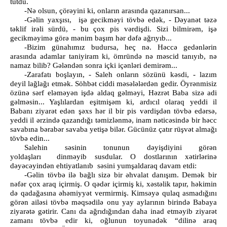
tutdu.
-Nə olsun, çörəyini ki, onların arasında qazanırsan...
-Gəlin yaxşısı, işə gecikməyi tövbə edək, - Dəyanət təzə
təklif irəli sürdü, - bu çox pis vərdişdi. Sizi bilmirəm, işə
gecikməyimə görə mənim başım hər dəfə ağrıyıb...
-Bizim günahımız budursa, heç nə. Həccə gedənlərin
arasında adamlar taniyiram ki, ömründə nə məscid tanıyıb, nə
namaz bilib? Gələndən sonra içki içənləri demirəm...
-Zarafatı boşlayın, - Saleh onların sözünü kəsdi, - lazım
deyil lağlağı etmək. Söhbət ciddi məsələlərdən gedir. Öyrənmisiz
özünə sərf eləməyən işdə aldaq gəlməyi, Həzrət Baba sizə adi
gəlməsin... Yaşlılardan eşitmişəm ki, ardıcıl olaraq yeddi il
Babanı ziyarət edən şəxs hər il bir pis vərdişdən tövbə edərsə,
yeddi il ərzində qazandığı təmizlənmə, inam nəticəsində bir həcc
savabına bərabər savaba yetişə bilər. Gücünüz çatır rüşvət almağı
tövbə edin...
Salehin səsinin tonunun dəyişdiyini görən
yoldaşları dinməyib susdular. O dostlarının xətirlərinə
dəyəcəyindən ehtiyatlanıb səsini yumşaldaraq davam etdi:
-Gəlin tövbə ilə bağlı sizə bir əhvalat danışım. Demək bir
nəfər çox araq içirmiş. O qədər içirmiş ki, xəstəlik tapır, həkimin
də qadağasına əhəmiyyət vermirmiş. Kimsəyə qulaq asmadığını
görən ailəsi tövbə məqsədilə onu yay aylarının birində Babaya
ziyarətə gətirir. Canı da ağrıdığından daha inad etməyib ziyarət
zamanı tövbə edir ki, oğlunun toyunadək “dilinə araq