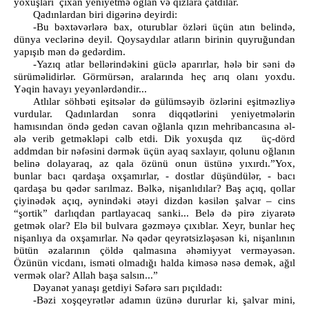
yoxuşları çıxan yeniyetmə oğlan və qızlara çatdılar.
Qadınlardan biri digərinə deyirdi:
-Bu bəxtəvərlərə bax, oturublar özləri üçün atın belində,
dünya veclərinə deyil. Qoysaydılar atların birinin quyruğundan
yapışıb mən də gedərdim.
-Yazıq atlar bellərindəkini güclə aparırlar, hələ bir səni də
sürüməlidirlər. Görmürsən, aralarında heç arıq olanı yoxdu.
Yəqin havayı yeyənlərdəndir...
Atlılar söhbəti eşitsələr də gülümsəyib özlərini eşitməzliyə
vurdular. Qadınlardan sonra diqqətlərini yeniyetmələrin
hamısından öndə gedən cavan oğlanla qızın mehribancasına əl-
ələ verib getməkləpi cəlb etdi. Dik yoxuşda qız üç-dörd
addmdan bir nəfəsini dərmək üçün ayaq saxlayır, qolunu oğlanın
belinə dolayaraq, az qala özünü onun üstünə yıxırdı.”Yox,
bunlar bacı qardaşa oxşamırlar, - dostlar düşündülər, - bacı
qardaşa bu qədər sarılmaz. Bəlkə, nişanlıdılar? Baş açıq, qollar
çiyinədək açıq, əynindəki ətəyi dizdən kəsilən şalvar – cins
“şortik” darlıqdan partlayacaq sanki... Belə də pirə ziyarətə
getmək olar? Elə bil bulvara gəzməyə çıxıblar. Xeyr, bunlar heç
nişanlıya da oxşamırlar. Nə qədər qeyrətsizləşəsən ki, nişanlının
bütün əzalarının çöldə qalmasına əhəmiyyət verməyəsən.
Özünün vicdanı, isməti olmadığı halda kiməsə nəsə demək, ağıl
vermək olar? Allah başa salsın...”
Dəyanət yanaşı getdiyi Səfərə sarı pıçıldadı:
-Bəzi xoşqeyrətlər adamın üzünə dururlar ki, şalvar mini,