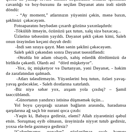
cavanlığı və boy-buxunu ilə seçilən Dəyanət atını irəli sürüb
döndü:
- “Ay moment,” atlarınızın yüyənini çəkin, mənə baxın,
şəklinizi çəkəcəyəm.
Fotoaparatını heybədən çıxarıb gözünə yaxınlaşdırdı:
-Tökülüb itməyin, özünüzü şax tutun, xalq sizə baxacaq...
Üzlərinə təbəssüm yayıldı. Dəyanət şəkli çəkən kimi, Saleh
onun ürəyindən keçəni duyub dedi:
-İndi sən sıraya qayıt. Mən sənin şəklini çəkəcəyəm.
Saleh şəkli çəkəndən sonra Dəyanət təəssüfləndi:
-Ətrafda bir adam olsaydı, xahiş edərdik dördümüzü də
birlikdə çəkərdi. Olardı əsl “dörd müşketyor”.
-Yox, üç müşketyor və Dartanyan, yəni Dəyanət, - həkim
də zarafatından qalmadı.
-Atları tələsdirməyin. Yüyənlərini boş tutun, özləri yavaş-
yavaş gedəcəklər, - Saleh dostlarına xatırlatdı.
-Biz niyə səhər yox, axşam yola çıxdıq? – Şamil
təəccübləndi.
-Günortanın yandırıcı istisinə düşməmək üçün...
Yol boyu çayqırağı uzanan bağların arasında, haradansa
qarşılarına ağ saçlı bir nurani qoca çıxdı:
-Yəqin ki, Babaya gedirsiz, eləmi? Allah ziyarətinizi qəbul
etsin. Soruşmaq eyib olmasın, ürəyinizdə niyyət tutub gedirsiz,
yoxsa elə-belə gəzməyə gedirsiz?
“Çağırılmamış qonağın” gözlənilməz sualı hamını