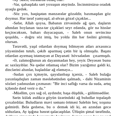
-Var, qabaqdakı sərt yoxuşun ətəyində. İncinmirsizsə oradək
ayaqla gedək.
-Söz yox, həqiqətən mənzərələr gözəldir, baxmaqdan göz
doymur. Hər tərəf yamyaşıl, al-əlvan gözəl çiçəklər...
-Səfər, Allah qoysa, Babanın zirvəsində ağ qarı, daşların
altından boylanan təzə-tər çiçəkləri seyr edəndə, gör nə hisslər
keçirəcəksən, baharı duyacaqsan, - Saleh onun sevincinə
qoşuldu, - doğru söz imiş, bu yolda ilin hər fəslini görmüş
olursan.
Təravətli, yaşıl otlardan doymaq bilməyən atları arxasınca
yüyənindən tutub, çəkib aparmaq çətin bir iş olmuşdu. Başını
otlardan ayırmaq istəməyən at Dəyanəti hövsələdən çıxarmışdı.
-Ə, zalımoğlunun atı dayanmadan hey, yeyir. Deyəsən bunu
ac saxlayıblar. Nə qədər otlamaq olar? Bizim yazığımız gəldi ki,
dinclərini alsınlar, başladılar ağ eləməyə...
-Sudan çox içməyin, qayıdanbaşı içərsiz, - Saleh bulağa
yaxınlaşdıqları zaman məsləhətindən qalmadı, - dahi Nizaminin
sözləri yadınızdan çıxmasın: ”Bir inci saflığı varsa da suda, artıq
içiləndə dərd verir o da.”
-Müəllim, çox sağ ol, aydındır, başa düşdük, - gülümsədilər.
Sərin külək əsdikcə göyün üzərindəki ağ buludlar topalaşıb
çoxalırdılar. Buludların mavi səmanı örtməsi Salehin heç xoşuna
gəlmirdi. Belə gedərsə, bu o demək idi ki, ən azından gecə
ulduzlara, Ay işığına həsrət qalacaqdılar. Üfüqün şimal tərəfində,