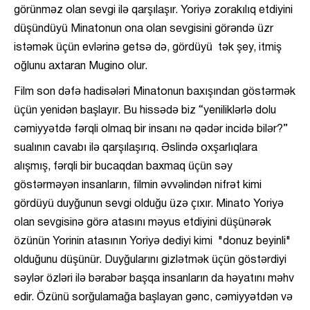
görünməz olan sevgi ilə qarşılaşır. Yoriyə zorakılıq etdiyini
düşündüyü Minatonun ona olan sevgisini görəndə üzr
istəmək üçün evlərinə getsə də, gördüyü tək şey, itmiş
oğlunu axtaran Mugino olur.
Film son dəfə hadisələri Minatonun baxışından göstərmək
üçün yenidən başlayır. Bu hissədə biz “yeniliklərlə dolu
cəmiyyətdə fərqli olmaq bir insanı nə qədər incidə bilər?”
sualının cavabı ilə qarşılaşırıq. Əslində oxşarlıqlara
alışmış, fərqli bir bucaqdan baxmaq üçün səy
göstərməyən insanların, filmin əvvəlindən nifrət kimi
gördüyü duyğunun sevgi olduğu üzə çıxır. Minato Yoriyə
olan sevgisinə görə atasını məyus etdiyini düşünərək
özünün Yorinin atasının Yoriyə dediyi kimi "donuz beyinli"
olduğunu düşünür. Duyğularını gizlətmək üçün göstərdiyi
səylər özləri ilə bərabər başqa insanların da həyatını məhv
edir. Özünü sorğulamağa başlayan gənc, cəmiyyətdən və