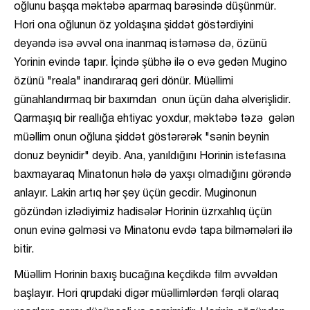
oğlunu başqa məktəbə aparmaq barəsində düşünmür.
Hori ona oğlunun öz yoldaşına şiddət göstərdiyini
deyəndə isə əvvəl ona inanmaq istəməsə də, özünü
Yorinin evində tapır. İçində şübhə ilə o evə gedən Mugino
özünü "reala" inandıraraq geri dönür. Müəllimi
günahlandırmaq bir baxımdan onun üçün daha əlverişlidir.
Qarmaşıq bir reallığa ehtiyac yoxdur, məktəbə təzə gələn
müəllim onun oğluna şiddət göstərərək "sənin beynin
donuz beynidir" deyib. Ana, yanıldığını Horinin istefasına
baxmayaraq Minatonun hələ də yaxşı olmadığını görəndə
anlayır. Lakin artıq hər şey üçün gecdir. Muginonun
gözündən izlədiyimiz hadisələr Horinin üzrxahlıq üçün
onun evinə gəlməsi və Minatonu evdə tapa bilməmələri ilə
bitir.
Müəllim Horinin baxış bucağına keçdikdə film əvvəldən
başlayır. Hori qrupdaki digər müəllimlərdən fərqli olaraq