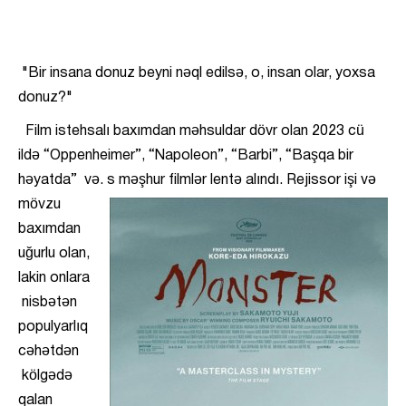
"Bir insana donuz beyni nəql edilsə, o, insan olar, yoxsa
donuz?"
Film istehsalı baxımdan məhsuldar dövr olan 2023 cü
ildə “Oppenheimer”, “Napoleon”, “Barbi”, “Başqa bir
həyatda” və. s məşhur filmlər lentə alındı. Rejissor
işi və
mövzu
baxımdan
uğurlu olan,
lakin onlara
nisbətən
populyarlıq
cəhətdən
kölgədə
qalan