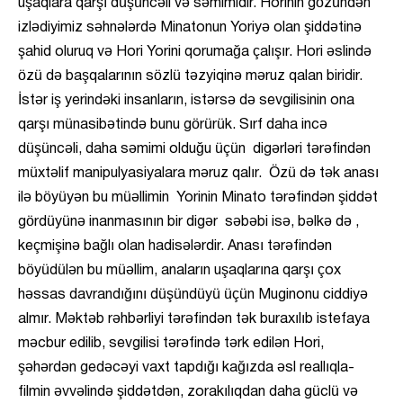
uşaqlara qarşı düşüncəli və səmimidir. Horinin gözündən
izlədiyimiz səhnələrdə Minatonun Yoriyə olan şiddətinə
şahid oluruq və Hori Yorini qorumağa çalışır. Hori əslində
özü də başqalarının sözlü təzyiqinə məruz qalan biridir.
İstər iş yerindəki insanların, istərsə də sevgilisinin ona
qarşı münasibətində bunu görürük. Sırf daha incə
düşüncəli, daha səmimi olduğu üçün digərləri tərəfindən
müxtəlif manipulyasiyalara məruz qalır. Özü də tək anası
ilə böyüyən bu müəllimin Yorinin Minato tərəfindən şiddət
gördüyünə inanmasının bir digər səbəbi isə, bəlkə də ,
keçmişinə bağlı olan hadisələrdir. Anası tərəfindən
böyüdülən bu müəllim, anaların uşaqlarına qarşı çox
həssas davrandığını düşündüyü üçün Muginonu ciddiyə
almır. Məktəb rəhbərliyi tərəfindən tək buraxılıb istefaya
məcbur edilib, sevgilisi tərəfində tərk edilən Hori,
şəhərdən gedəcəyi vaxt tapdığı kağızda əsl reallıqla-
filmin əvvəlində şiddətdən, zorakılıqdan daha güclü və