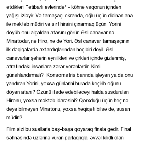
etdikləri “etibarlı evlərində" - köhnə vaqonun içindən
yağışı izləyir. Və tamaşaçı ekranda, oğlu üçün didinən ana
ilə məktəb müdiri və sırf hirsini çıxarmaq üçün Yorini
döyüb onu alçaldan atasını görür. Əsl canavar nə
Minatodur, nə Hiro, nə də Yori. Əsl canavar tamaşaçının
ilk dəqiqələrdə axtardıqlarından heç biri deyil. Əsl
canavarlar şəhərin eynilikləri və çirkləri içində gizlənmiş,
ətrafındakı insanlara zərər verənlərdir. Kimi
günahlandırmalı? Konsomatris barında işləyən ya da onu
yandıran Yorini, yoxsa günlərini burada keçirib oğunu
döyən atanı? Özünü ifadə edəbiləcəyi halda susdurulan
Hironu, yoxsa məktəb idarəsini? Qorxduğu üçün heç nə
deyə bilməyən Minatonu, yoxsa həqiqəti bilsə də, susan
müdiri?
Film sizi bu suallarla baş-başa qoyaraq finala gedir. Final
səhnəsində üzlərinə vuran parlaqlıqla əvvəl kilidli olan