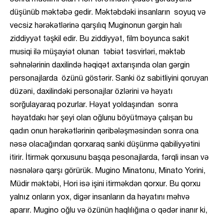
düşünüb məktəbə gedir. Məktəbdəki insanların soyuq və
vecsiz hərəkətlərinə qarşılıq Muginonun gərgin halı
ziddiyyət təşkil edir. Bu ziddiyyət, film boyunca sakit
musiqi ilə müşayiət olunan təbiət təsvirləri, məktəb
səhnələrinin daxilində həqiqət axtarışında olan gərgin
personajlarda özünü göstərir. Sanki öz sabitliyini qoruyan
düzəni, daxilindəki personajlar özlərini və həyatı
sorğulayaraq pozurlar. Həyat yoldaşından sonra
həyatdakı hər şeyi olan oğlunu böyütməyə çalışan bu
qadın onun hərəkətlərinin qəribələşməsindən sonra ona
nəsə olacağından qorxaraq sanki düşünmə qabiliyyətini
itirir. İtirmək qorxusunu başqa pesonajlarda, fərqli insan və
nəsnələrə qarşı görürük. Mugino Minatonu, Minato Yorini,
Müdir məktəbi, Hori isə işini itirməkdən qorxur. Bu qorxu
yalnız onların yox, digər insanların da həyatını məhvə
aparır. Mugino oğlu və özünün haqlılığına o qədər inanır ki,