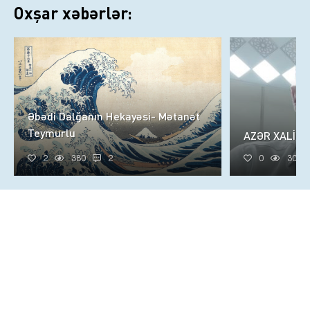
Oxşar xəbərlər:
Əbədi Dalğanın Hekayəsi- Mətanət
Teymurlu
AZƏR XALİQ
2
380
2
0
305