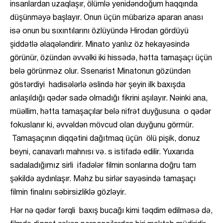
insanlardan uzaqlaşır, ölümlə yenidəndoğum haqqında
düşünməyə başlayır. Onun üçün mübarizə aparan anası
isə onun bu sıxıntılarını özlüyündə Hirodan gördüyü
şiddətlə əlaqələndirir. Minato yanlız öz hekayəsində
görünür, özündən əvvəlki iki hissədə, hətta tamaşaçı üçün
belə görünməz olur. Ssenarist Minatonun gözündən
göstərdiyi hadisələrlə əslində hər şeyin ilk baxışda
anlaşıldığı qədər sadə olmadığı fikrini aşılayır. Nəinki ana,
müəllim, hətta tamaşaçılar belə nifrət duyğusuna o qədər
fokuslanır ki, əvvəldən mövcud olan duyğunu görmür.
Tamaşaçının diqqətini dağıtmaq üçün ölü pişik, donuz
beyni, canavarlı mahnısı və. s istifadə edilir. Yuxarıda
sadaladığımız sirli ifadələr filmin sonlarına doğru tam
şəkildə aydınlaşır. Məhz bu sirlər sayəsində tamaşaçı
filmin finalını səbirsizliklə gözləyir.
Hər nə qədər fərqli baxış bucağı kimi təqdim edilməsə də,