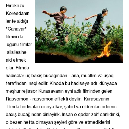
Hirokazu
Koreedanın
lentə aldığı
"Canavar"
filmini də
uğurlu filmlər
silsiləsinə
aid etmək
olar. Filmdə
hadisələr üç baxış bucağından - ana, müəllim və uşaq
tərəfindən nəql edilir. Kinoda bu hadisəyə adı dünyaca
məşhur rejissor Kurasavanın eyni adlı filmindən gələn
Rasyomon - rasyomon effekti deyilir. Kurasavanın
filmdə hadisələri cinayətkar, şahid və öldürülən adamın
baxış bucağından dinləyirik. Insan o qədər zəif canlıdır ki,
o bəzən hətta olmayan şeyləri görə və etmədiklərini