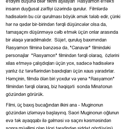
etdiyini düşünə bilər fikrini aşılayan Rasyamon effekti
insanın duyğusal zəifliyi üzərində qurulur. Filmlərdə
hadisələrin bu cür qurulması böyük əmək tələb edir, çünki
hər nə qədər bir-birindən fərqli düşüncələr olsa da,
tamaşaçını düşünməyə cəlb etmək üçün onlar arasında
bir əlaqə yaradılmalıdır. Süjet, quruluş baxımından
Rasyamon filminə bənzəsə də, "Canavar" filmindəki
personajlar "Rasyamon" filmindən fərqli olaraq, özlərini
xilas etməyə çalışdıqları üçün yox, sadəcə hadisələrə
yanlız öz tərəflərindən baxdıqları üçün xaus yaradırlar.
Həmçinin, filmdə ölən biri yoxdur və yenə "Rasyamon"
filmindən fərqli olaraq, biz həqiqəti sonda Minatonun
gözündən görürük.
Filmi, üç baxış bucağından ilkini ana - Muginonun
gözündən izləməyə başlayırıq. Saori Muginonun oğlunun
evə tək ayaqqabı ilə gəlməsi və saçını kəsməsindən
sonra müəllimi olan Hori tərəfindən şiddət gördüyünü