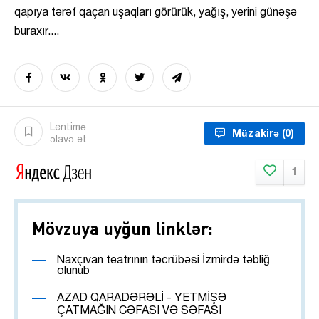
qapıya tərəf qaçan uşaqları görürük, yağış, yerini günəşə
buraxır....
Lentimə
Müzakirə
(0)
əlavə et
1
Mövzuya uyğun linklər:
Naxçıvan teatrının təcrübəsi İzmirdə təbliğ
olunub
AZAD QARADƏRƏLİ - YETMİŞƏ
ÇATMAĞIN CƏFASI VƏ SƏFASI