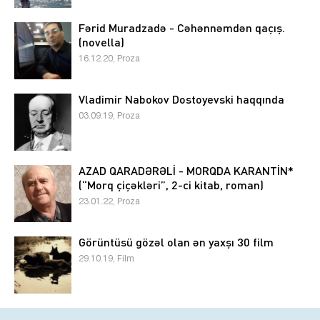
Fərid Muradzadə - Cəhənnəmdən qaçış.
(novella)
16.12.20, Proza
Vladimir Nabokov Dostoyevski haqqında
03.09.19, Proza
AZAD QARADƏRƏLİ - MORQDA KARANTİN*
(“Morq çiçəkləri”, 2-ci kitab, roman)
23.01.22, Proza
Görüntüsü gözəl olan ən yaxşı 30 film
29.10.19, Film