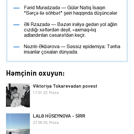
Fərid Muradzadə — Gülər Natiq İsaqın
"Sərçə ilə söhbət" şeiri haqqında düşüncələr
Əli Rzazadə — Bəzən irəliyə gedən yol ağlın
cızdığı xətlərdən deyil, «axmaq»lıq
adlandırılan cəsarətdən keçir.
Nəzrin Əkbərova — Səssiz epidemiya: Tənha
insanlar çoxalan dünyada
Həmçinin oxuyun:
Viktoriya Tokarevadan povest
17.01.22, Proza
LALƏ HÜSEYNOVA - SİRR
27.06.20, Proza