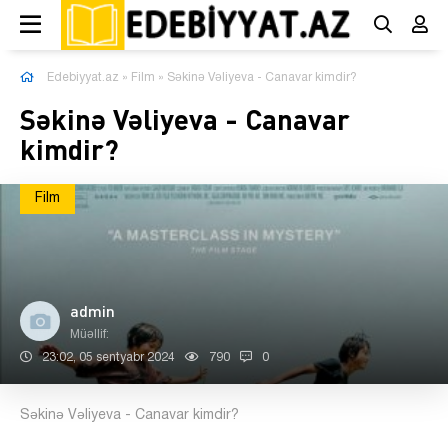
Edebiyyat.az
»
Film
» Səkinə Vəliyeva - Canavar kimdir?
Səkinə Vəliyeva - Canavar
kimdir?
Film
admin
Müəllif:
23:02, 05 sentyabr 2024
790
0
Səkinə Vəliyeva - Canavar kimdir?