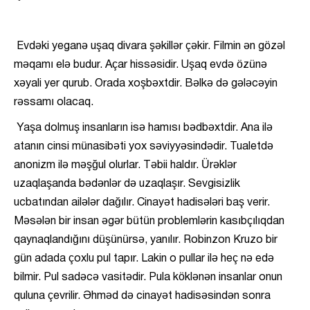
Evdəki yeganə uşaq divara şəkillər çəkir. Filmin ən gözəl
məqamı elə budur. Açar hissəsidir. Uşaq evdə özünə
xəyali yer qurub. Orada xoşbəxtdir. Bəlkə də gələcəyin
rəssamı olacaq.
Yaşa dolmuş insanların isə hamısı bədbəxtdir. Ana ilə
atanın cinsi münasibəti yox səviyyəsindədir. Tualetdə
anonizm ilə məşğul olurlar. Təbii haldır. Ürəklər
uzaqlaşanda bədənlər də uzaqlaşır. Sevgisizlik
ucbatından ailələr dağılır. Cinayət hadisələri baş verir.
Məsələn bir insan əgər bütün problemlərin kasıbçılıqdan
qaynaqlandığını düşünürsə, yanılır. Robinzon Kruzo bir
gün adada çoxlu pul tapır. Lakin o pullar ilə heç nə edə
bilmir. Pul sadəcə vasitədir. Pula köklənən insanlar onun
quluna çevrilir. Əhməd də cinayət hadisəsindən sonra