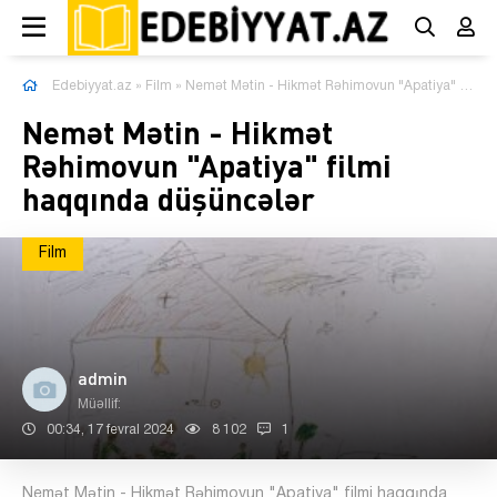
Edebiyyat.az
»
Film
» Nemət Mətin - Hikmət Rəhimovun "Apatiya" filmi haqqında düşüncələr
Nemət Mətin - Hikmət
Rəhimovun "Apatiya" filmi
haqqında düşüncələr
Film
admin
Müəllif:
00:34, 17 fevral 2024
8 102
1
Nemət Mətin - Hikmət Rəhimovun "Apatiya" filmi haqqında