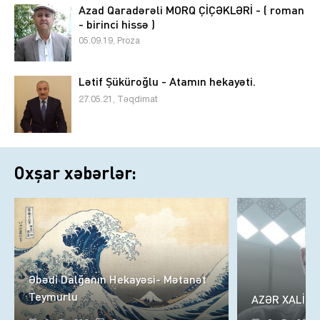
Azad Qaradərəli MORQ ÇİÇƏKLƏRİ - ( roman
- birinci hissə )
05.09.19, Proza
Lətif Şüküroğlu - Atamın hekayəti.
27.05.21, Təqdimat
Oxşar xəbərlər:
Əbədi Dalğanın Hekayəsi- Mətanət
Teymurlu
AZƏR XALİQ