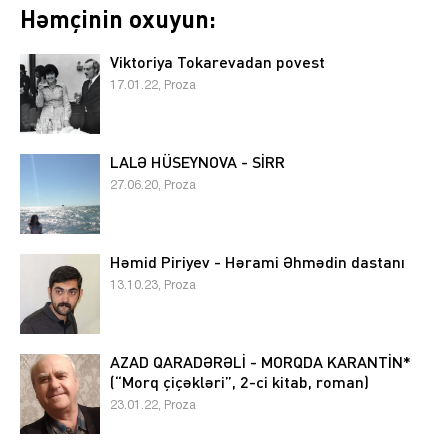
Həmçinin oxuyun:
Viktoriya Tokarevadan povest
17.01.22, Proza
LALƏ HÜSEYNOVA - SİRR
27.06.20, Proza
Həmid Piriyev - Hərami Əhmədin dastanı
13.10.23, Proza
AZAD QARADƏRƏLİ - MORQDA KARANTİN*
(“Morq çiçəkləri”, 2-ci kitab, roman)
23.01.22, Proza