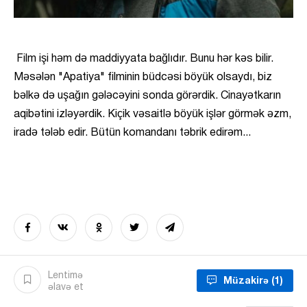
Film işi həm də maddiyyata bağlıdır. Bunu hər kəs bilir.
Məsələn "Apatiya" filminin büdcəsi böyük olsaydı, biz
bəlkə də uşağın gələcəyini sonda görərdik. Cinayətkarın
aqibətini izləyərdik. Kiçik vəsaitlə böyük işlər görmək əzm,
iradə tələb edir. Bütün komandanı təbrik edirəm...
Lentimə
Müzakirə
(1)
əlavə et