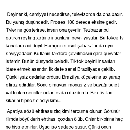
Deyirlər ki, cəmiyyət necədirsə, televizorda da ona baxır.
Bu yalnış düşüncədir. Proses 180 dərəcə əksinə gedir.
Tvlər nə göstərirsə, insan ona çevrilir. Tezbazar pul
gətirən reytinq xətrinə insanların beyni yuyulur. Bu təkcə tv
kanallara aid deyil. Həmçinin sosial şəbəkələr də eyni
səviyyədədir. Kütlənin fərdlərə çevrilməsini qara qüvvələr
istəmir. Bütün dünyada belədir. Tiktok beyinli insanları
idarə etmək asandır. İlk dəfə serial Braziliyada çəkilib.
Çünki işsiz qadınlar ordusu Braziliya küçələrinə axışaraq
etiraz edirdilər. Sonu olmayan, mənasız və bayağı sujet
xətti olan seriallar onları evdə otuzdurdu. Bir növ ilan
şikarını hipnoz elədiyi kimi...
Apatiya sözü ehtirassızlıq kimi tərcümə olunur. Görünür
filmdə böyüklərin ehtirası çoxdan ölüb. Onlar bir-birinə heç
nə hiss etmirlər. Uşaq isə sadəcə susur. Çünki onun