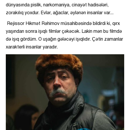
dünyasında pislik, narkomaniya, cinayət hadisələri,
zorakılıq yoxdur. Evlər, ağaclar, əylənən insanlar var...
Rejissor Hikmət Rəhimov müsahibəsində bildirdi ki, qırx
yaşından sonra işıqlı filmlər çəkəcək. Lakin mən bu filmdə
də işıq gördüm. O uşağın gələcəyi işıqlıdır. Çətin zamanlar
xarakterli insanlar yaradır.