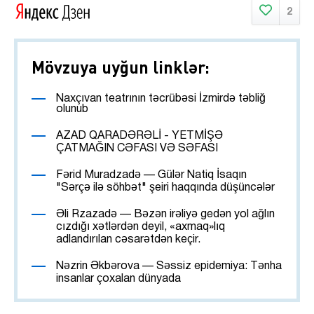
2
Mövzuya uyğun linklər:
Naxçıvan teatrının təcrübəsi İzmirdə təbliğ
olunub
AZAD QARADƏRƏLİ - YETMİŞƏ
ÇATMAĞIN CƏFASI VƏ SƏFASI
Fərid Muradzadə — Gülər Natiq İsaqın
"Sərçə ilə söhbət" şeiri haqqında düşüncələr
Əli Rzazadə — Bəzən irəliyə gedən yol ağlın
cızdığı xətlərdən deyil, «axmaq»lıq
adlandırılan cəsarətdən keçir.
Nəzrin Əkbərova — Səssiz epidemiya: Tənha
insanlar çoxalan dünyada