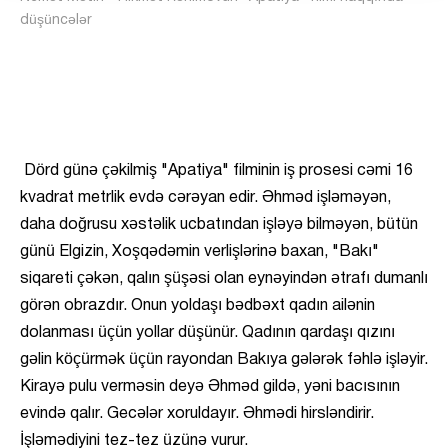
düşüncələr
Dörd günə çəkilmiş "Apatiya" filminin iş prosesi cəmi 16
kvadrat metrlik evdə cərəyan edir. Əhməd işləməyən,
daha doğrusu xəstəlik ucbatından işləyə bilməyən, bütün
günü Elgizin, Xoşqədəmin verlişlərinə baxan, "Bakı"
siqareti çəkən, qalın şüşəsi olan eynəyindən ətrafı dumanlı
görən obrazdır. Onun yoldaşı bədbəxt qadın ailənin
dolanması üçün yollar düşünür. Qadının qardaşı qızını
gəlin köçürmək üçün rayondan Bakıya gələrək fəhlə işləyir.
Kirayə pulu verməsin deyə Əhməd gildə, yəni bacısının
evində qalır. Gecələr xoruldayır. Əhmədi hirsləndirir.
İşləmədiyini tez-tez üzünə vurur.