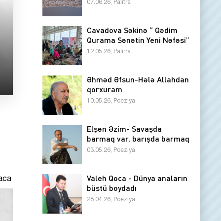
07.06.26, Palitra
Cavadova Səkinə “ Qədim
Qurama Sənətin Yeni Nəfəsi”
12.05.26, Palitra
Əhməd Əfsun-Hələ Allahdan
qorxuram
10.05.26, Poeziya
Elşən Əzim- Savaşda
barmaq var, barışda barmaq
03.05.26, Poeziya
Valeh Qoca - Dünya anaların
baca
büstü boydadı
28.04.26, Poeziya