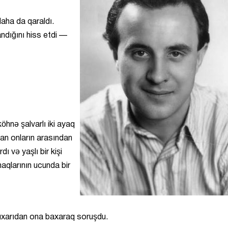
aha da qaraldı.
andığını hiss etdi —
öhnə şalvarlı iki ayaq
lan onların arasından
dı və yaşlı bir kişi
aqlarının ucunda bir
uxarıdan ona baxaraq soruşdu.