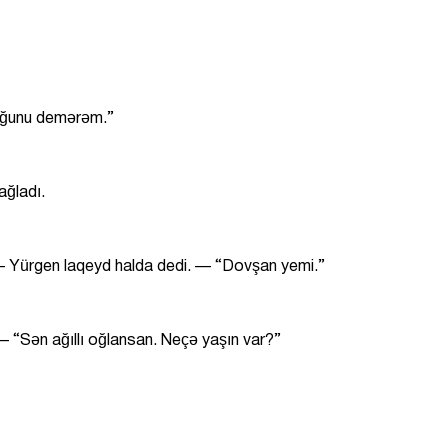
uğunu demərəm.”
ağladı.
— Yürgen laqeyd halda dedi. — “Dovşan yemi.”
— “Sən ağıllı oğlansan. Neçə yaşın var?”