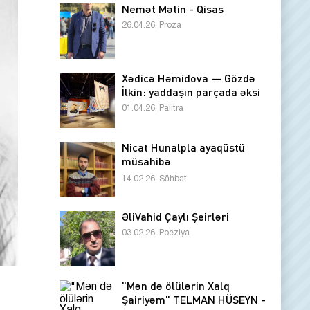
Nemət Mətin - Qisas
26.04.26, Proza
Xədicə Həmidova — Gözdə
İlkin: yaddaşın parçada əksi
01.04.26, Palitra
Nicat Hunalpla ayaqüstü
müsahibə
14.02.26, Söhbət
ƏliVahid Çaylı Şeirləri
03.02.26, Poeziya
"Mən də ölülərin Xalq
Şairiyəm" TELMAN HÜSEYN -