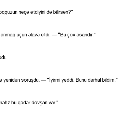
quzun neçə etdiyini də bilirsən?”
anmaq üçün əlavə etdi: — “Bu çox asandır.”
xdı.
enidən soruşdu. — “İyirmi yeddi. Bunu dərhal bildim.”
məhz bu qədər dovşan var.”