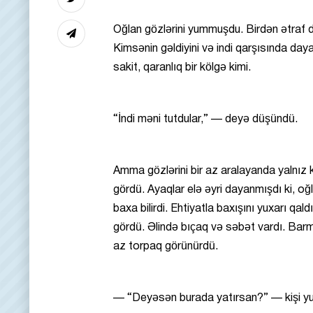
Oğlan gözlərini yummuşdu. Birdən ətraf d
Kimsənin gəldiyini və indi qarşısında day
sakit, qaranlıq bir kölgə kimi.
“İndi məni tutdular,” — deyə düşündü.
Amma gözlərini bir az aralayanda yalnız k
gördü. Ayaqlar elə əyri dayanmışdı ki, oğ
baxa bilirdi. Ehtiyatla baxışını yuxarı qaldır
gördü. Əlində bıçaq və səbət vardı. Barm
az torpaq görünürdü.
— “Deyəsən burada yatırsan?” — kişi y