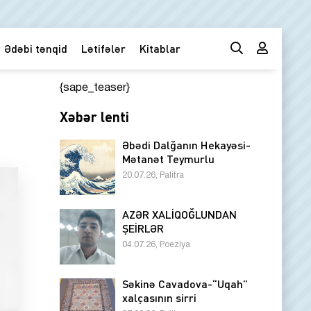
Ədəbi tənqid
Lətifələr
Kitablar
{sape_teaser}
Xəbər lenti
Əbədi Dalğanın Hekayəsi-
Mətanət Teymurlu
20.07.26, Palitra
AZƏR XALİQOĞLUNDAN
ŞEİRLƏR
04.07.26, Poeziya
Səkinə Cavadova-“Uqah”
xalçasının sirri