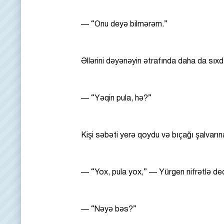
— “Onu deyə bilmərəm.”
Əllərini dəyənəyin ətrafında daha da sıxd
— “Yəqin pula, hə?”
Kişi səbəti yerə qoydu və bıçağı şalvarın
— “Yox, pula yox,” — Yürgen nifrətlə d
— “Nəyə bəs?”