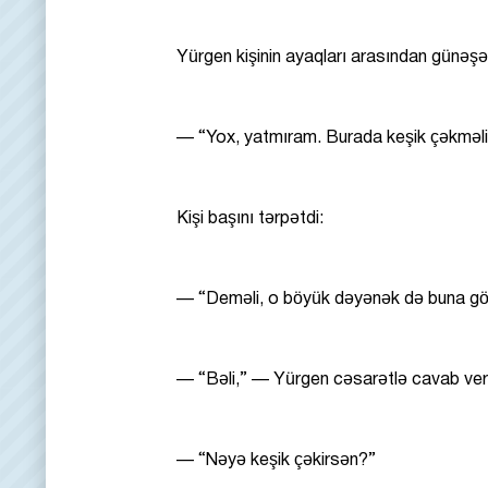
Yürgen kişinin ayaqları arasından günəşə
— “Yox, yatmıram. Burada keşik çəkməl
Kişi başını tərpətdi:
— “Deməli, o böyük dəyənək də buna gö
— “Bəli,” — Yürgen cəsarətlə cavab ver
— “Nəyə keşik çəkirsən?”