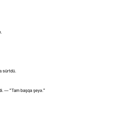
ı.
a sürtdü.
edi. — “Tam başqa şeyə.”