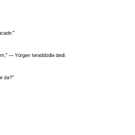
cadır.”
m,” — Yürgen tərəddüdlə dedi.
ər də?”