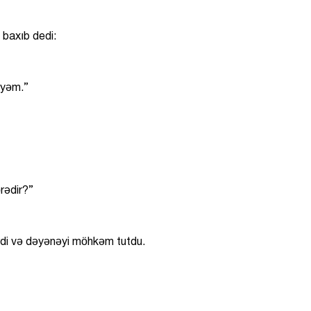
 baxıb dedi:
iyəm.”
rədir?”
di və dəyənəyi möhkəm tutdu.