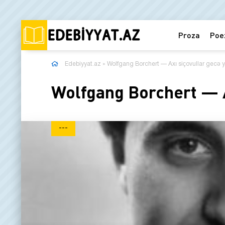
Proza
Poe
Edebiyyat.az
» Wolfgang Borchert — Axı siçovullar gecə ya
Wolfgang Borchert — Ax
---