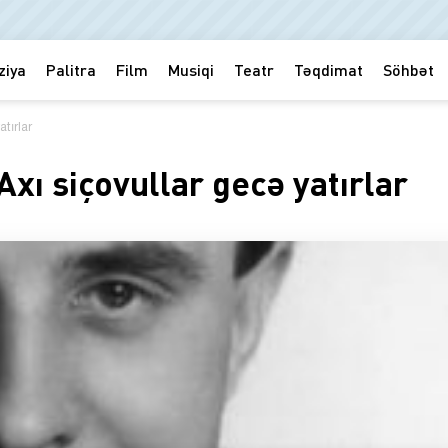
ziya
Palitra
Film
Musiqi
Teatr
Təqdimat
Söhbət
tırlar
ı siçovullar gecə yatırlar