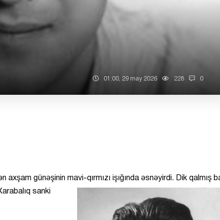
01:00, 29 may 2026
228
0
n axşam günəşinin mavi-qırmızı işığında əsnəyirdi. Dik qalmış 
arabalıq sanki