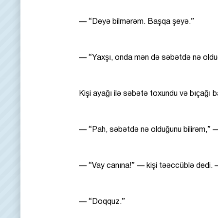
— “Deyə bilmərəm. Başqa şeyə.”
— “Yaxşı, onda mən də səbətdə nə old
Kişi ayağı ilə səbətə toxundu və bıçağı b
— “Pah, səbətdə nə olduğunu bilirəm,” 
— “Vay canına!” — kişi təəccüblə dedi. 
— “Doqquz.”