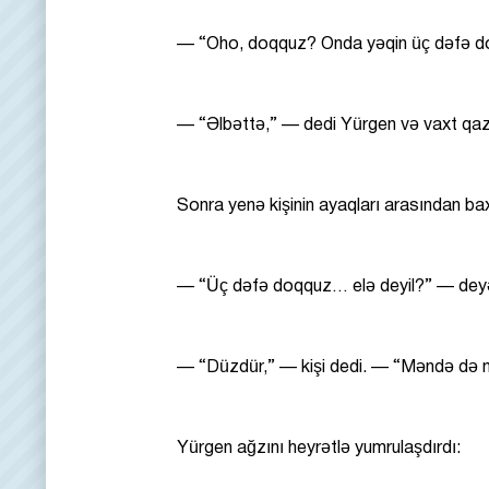
— “Oho, doqquz? Onda yəqin üç dəfə doq
— “Əlbəttə,” — dedi Yürgen və vaxt qaz
Sonra yenə kişinin ayaqları arasından ba
— “Üç dəfə doqquz… elə deyil?” — deyə y
— “Düzdür,” — kişi dedi. — “Məndə də 
Yürgen ağzını heyrətlə yumrulaşdırdı: