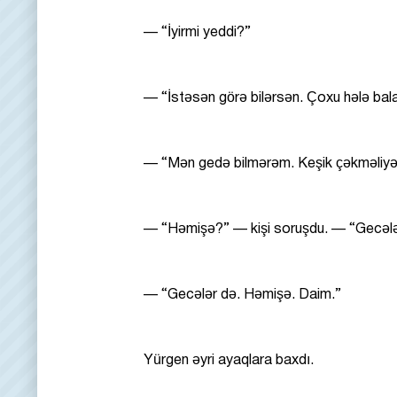
— “İyirmi yeddi?”
— “İstəsən görə bilərsən. Çoxu hələ bala
— “Mən gedə bilmərəm. Keşik çəkməliyə
— “Həmişə?” — kişi soruşdu. — “Gecəl
— “Gecələr də. Həmişə. Daim.”
Yürgen əyri ayaqlara baxdı.