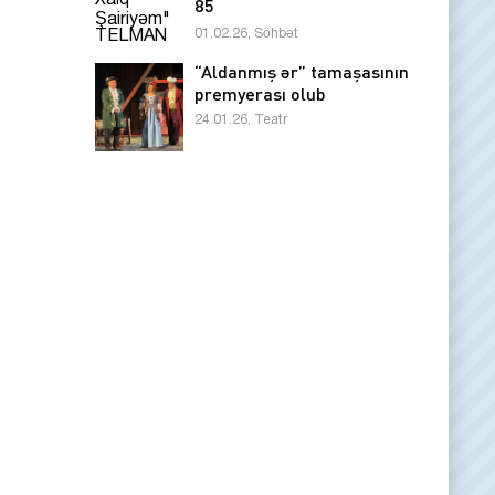
85
01.02.26, Söhbət
“Aldanmış ər” tamaşasının
premyerası olub
24.01.26, Teatr