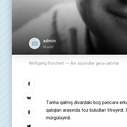
admin
Müəllif:
Wolfgang Borchert — Axı siçovullar gecə yatırlar
Tənha qalmış divardakı boş pəncərə erkə
qalıqları arasında toz buludları titrəyirdi.
X
mürgüləyirdi.