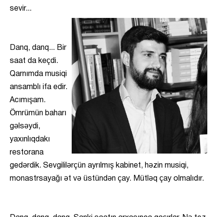
sevir...
Danq, danq... Bir
saat da keçdi.
Qarnımda musiqi
ansamblı ifa edir.
Acımışam.
Ömrümün baharı
gəlsəydi,
yaxınlıqdakı
restorana
gedərdik. Sevgililərçün ayrılmış kabinet, həzin musiqi,
monastrsayağı ət və üstündən çay. Mütləq çay olmalıdır.