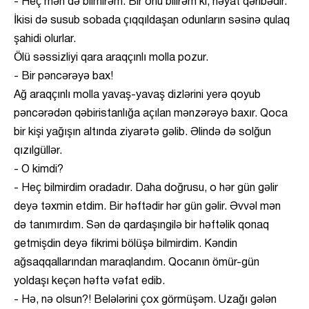
- Heç mən də bilmirəm. Bir onu bilirəm ki, həyat qəribədir.
İkisi də susub sobada çıqqıldaşan odunların səsinə qulaq
şahidi olurlar.
Ölü səssizliyi qara araqçınlı molla pozur.
- Bir pəncərəyə bax!
Ağ araqçınlı molla yavaş-yavaş dizlərini yerə qoyub
pəncərədən qəbiristanlığa açılan mənzərəyə baxır. Qoca
bir kişi yağışın altında ziyarətə gəlib. Əlində də solğun
qızılgüllər.
- O kimdi?
- Heç bilmirdim oradadır. Daha doğrusu, o hər gün gəlir
deyə təxmin etdim. Bir həftədir hər gün gəlir. Əvvəl mən
də tanımırdım. Sən də qardaşıngilə bir həftəlik qonaq
getmişdin deyə fikrimi bölüşə bilmirdim. Kəndin
ağsaqqallarından maraqlandım. Qocanın ömür-gün
yoldaşı keçən həftə vəfat edib.
- Hə, nə olsun?! Belələrini çox görmüşəm. Uzağı gələn