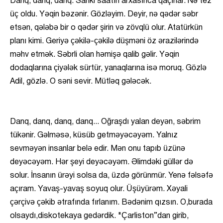
Danq, danq, danq. Sanki saatın arxasınca qaçırlar. Nə tez
üç oldu. Yəqin bəzənir. Gözləyim. Deyir, nə qədər səbr
etsən, qələbə bir o qədər şirin və zövqlü olur. Atatürkün
planı kimi. Geriyə çəkilə-çəkilə düşməni öz ərazilərində
məhv etmək. Səbrli olan həmişə qalib gəlir. Yəqin
dodaqlarına çiyələk sürtür, yanaqlarına isə moruq. Gözlə
Adil, gözlə. O səni sevir. Mütləq gələcək.
Danq, danq, danq, danq... Oğraşdı yalan deyən, səbrim
tükənir. Gəlməsə, küsüb getməyəcəyəm. Yalnız
sevməyən insanlar belə edir. Mən onu tapıb üzünə
deyəcəyəm. Hər şeyi deyəcəyəm. Əlimdəki güllər də
solur. İnsanın ürəyi solsa da, üzdə görünmür. Yenə fəlsəfə
açıram. Yavaş-yavaş soyuq olur. Üşüyürəm. Xəyali
çərçivə çəkib ətrafında fırlanım. Bədənim qızsın. O,burada
olsaydı,diskotekaya gedərdik. "Çarliston”dan girib,