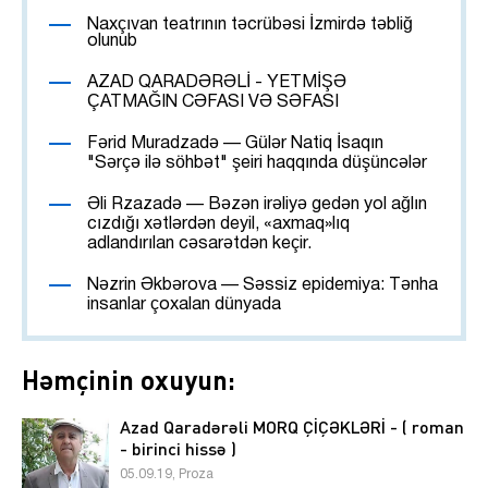
Naxçıvan teatrının təcrübəsi İzmirdə təbliğ
olunub
AZAD QARADƏRƏLİ - YETMİŞƏ
ÇATMAĞIN CƏFASI VƏ SƏFASI
Fərid Muradzadə — Gülər Natiq İsaqın
"Sərçə ilə söhbət" şeiri haqqında düşüncələr
Əli Rzazadə — Bəzən irəliyə gedən yol ağlın
cızdığı xətlərdən deyil, «axmaq»lıq
adlandırılan cəsarətdən keçir.
Nəzrin Əkbərova — Səssiz epidemiya: Tənha
insanlar çoxalan dünyada
Həmçinin oxuyun:
Azad Qaradərəli MORQ ÇİÇƏKLƏRİ - ( roman
- birinci hissə )
05.09.19, Proza