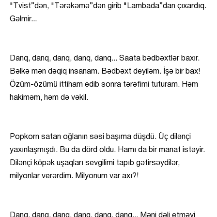
"Tvist”dən, "Tərəkəmə”dən girib "Lambada”dan çıxardıq.
Gəlmir...
Danq, danq, danq, danq, danq... Saata bədbəxtlər baxır.
Bəlkə mən dəqiq insanam. Bədbəxt deyiləm. İşə bir bax!
Özüm-özümü ittiham edib sonra tərəfimi tuturam. Həm
hakiməm, həm də vəkil.
Popkorn satan oğlanın səsi başıma düşdü. Üç dilənçi
yaxınlaşmışdı. Bu da dörd oldu. Hamı da bir manat istəyir.
Dilənçi köpək uşaqları sevgilimi tapıb gətirsəydilər,
milyonlar verərdim. Milyonum var axı?!
Danq, danq, danq, danq, danq, danq... Məni dəli etməyi