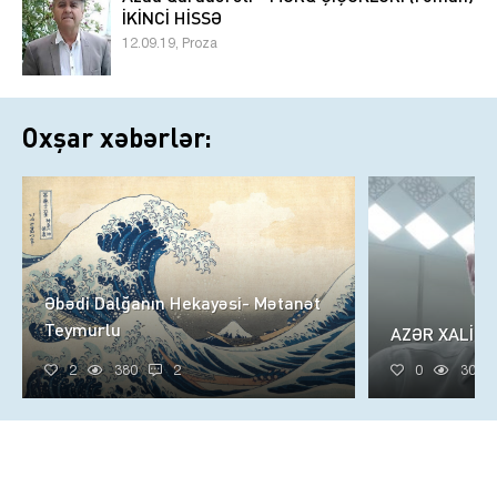
İKİNCİ HİSSƏ
12.09.19, Proza
Oxşar xəbərlər:
Əbədi Dalğanın Hekayəsi- Mətanət
Teymurlu
AZƏR XALİQ
2
380
2
0
305