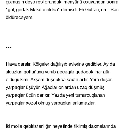
çıxmasın deyə restorandakı menyünü oxuyandan sonra
"gəl, gedək Makdonaldsa" demişdi. Eh Gültən, eh... Səni
öldürəcəyəm.
***
Hava qaralır. Kölgələr dağılışıb evlərinə gediblər. Ay da
ulduzları qoltuğuna vurub gecəgilə gedəcək; hər gün
olduğu kimi. Axşam düşdükcə şaxta artır. Yerə düşən
yarpaqlar üşüyür. Ağaclar onlardan uzaq düşmüş
yarpaqlar üçün darıxır. Yazda yeni tumurcuqlanan
yarpaqlar xəzəl olmuş yarpaqları anlamazlar.
İki molla qəbiristanlığın həyətində tikilmiş daxmalarında