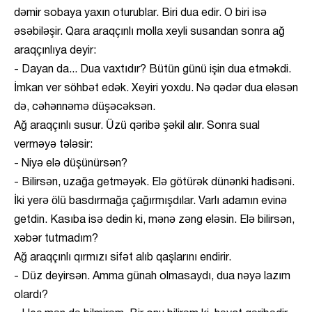
dəmir sobaya yaxın oturublar. Biri dua edir. O biri isə
əsəbiləşir. Qara araqçınlı molla xeyli susandan sonra ağ
araqçınlıya deyir:
- Dayan da... Dua vaxtıdır? Bütün günü işin dua etməkdi.
İmkan ver söhbət edək. Xeyiri yoxdu. Nə qədər dua eləsən
də, cəhənnəmə düşəcəksən.
Ağ araqçınlı susur. Üzü qəribə şəkil alır. Sonra sual
verməyə tələsir:
- Niyə elə düşünürsən?
- Bilirsən, uzağa getməyək. Elə götürək dünənki hadisəni.
İki yerə ölü basdırmağa çağırmışdılar. Varlı adamın evinə
getdin. Kasıba isə dedin ki, mənə zəng eləsin. Elə bilirsən,
xəbər tutmadım?
Ağ araqçınlı qırmızı sifət alıb qaşlarını endirir.
- Düz deyirsən. Amma günah olmasaydı, dua nəyə lazım
olardı?