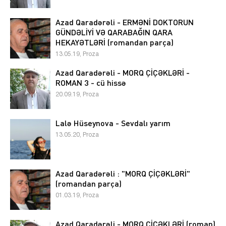
Azad Qaradərəli - ERMƏNİ DOKTORUN
GÜNDƏLİYİ VƏ QARABAĞIN QARA
HEKAYƏTLƏRİ (romandan parça)
13.05.19, Proza
Azad Qaradərəli - MORQ ÇİÇƏKLƏRİ -
ROMAN 3 - cü hissə
20.09.19, Proza
Lalə Hüseynova - Sevdalı yarım
13.05.20, Proza
Azad Qaradərəli : "MORQ ÇİÇƏKLƏRİ"
(romandan parça)
01.03.19, Proza
Azad Qaradərəli - MORQ ÇİÇƏKLƏRİ (roman)