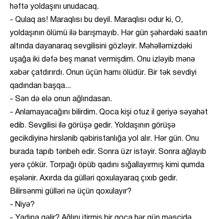
həftə yoldaşını unudacaq.
- Qulaq as! Maraqlısı bu deyil. Maraqlısı odur ki, O,
yoldaşının ölümü ilə barışmayıb. Hər gün şəhərdəki saatın
altında dayanaraq sevgilisini gözləyir. Məhəlləmizdəki
uşağa iki dəfə beş manat vermişdim. Onu izləyib mənə
xəbər çatdırırdı. Onun üçün hamı ölüdür. Bir tək sevdiyi
qadından başqa...
- Sən də elə onun ağlındasan.
- Anlamayacağını bilirdim. Qoca kişi otuz il geriyə səyahət
edib. Sevgilisi ilə görüşə gedir. Yoldaşının görüşə
gecikdiyinə hirslənib qəbiristanlığa yol alır. Hər gün. Onu
burada tapıb tənbeh edir. Sonra üzr istəyir. Sonra ağlayıb
yerə çökür. Torpağı öpüb qadını sığallayırmış kimi qumda
eşələnir. Axırda da gülləri qoxulayaraq çıxıb gedir.
Bilirsənmi gülləri nə üçün qoxulayır?
- Niyə?
- Yadına gəlir? Ağlını itirmiş bir qoca hər gün məscidə