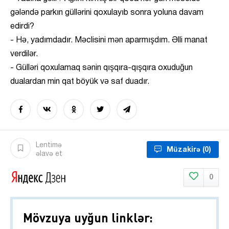
gələndə parkın güllərini qoxulayıb sonra yoluna davam
edirdi?
- Hə, yadımdadır. Məclisini mən aparmışdım. Əlli manat
verdilər.
- Gülləri qoxulamaq sənin qışqıra-qışqıra oxuduğun
dualardan min qat böyük və saf duadır.
Lentimə
Müzakirə
(0)
əlavə et
0
Mövzuya uyğun linklər: