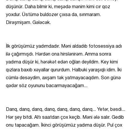
düşünür. Daha bilmir ki, meşədə mənim kimi cır qoz
yoxdur. Üstümə buldozer çıxsa da, sınmaram.
Dirəşmişəm. Gələcək.
İlk görüşümüz yadımdadır. Məni aldadıb fotosessiya adı
ilə çağırmışdı. Hərdən ona hirslənirəm. Amma sonra
yadıma düşür ki, hərəkət edən oğlan deyildim. Key kimi
qızlara baxıb xəyallar qururdum. Halbuki yaraşıqlı idim. İki
cümlə desəydim, axşam tək yatmayacaqdım. Son günə
qədər söz oyununu bacarmayacağam...
Danq, danq, danq, danq, danq, danq, danq... Yetər, bəsdi...
Hər şey bitdi. Altı saatdan çox keçib. Məni ələ salır. Gedib
onu tapacağam. İkinci görüşümüz yadıma düşür. Pul çox