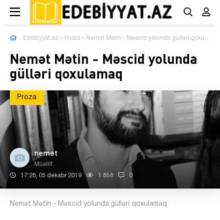
Edebiyyat.az
»
Proza
» Nemət Mətin - Məscid yolunda gülləri qoxulamaq
Nemət Mətin - Məscid yolunda
gülləri qoxulamaq
Proza
nemət
Müəllif:
17:28, 05 dekabr 2019
1 858
0
Nemət Mətin - Məscid yolunda gülləri qoxulamaq