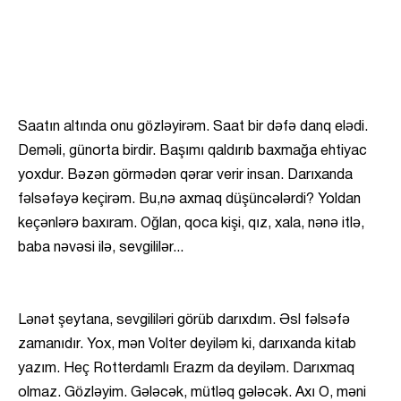
Saatın altında onu gözləyirəm. Saat bir dəfə danq elədi.
Deməli, günorta birdir. Başımı qaldırıb baxmağa ehtiyac
yoxdur. Bəzən görmədən qərar verir insan. Darıxanda
fəlsəfəyə keçirəm. Bu,nə axmaq düşüncələrdi? Yoldan
keçənlərə baxıram. Oğlan, qoca kişi, qız, xala, nənə itlə,
baba nəvəsi ilə, sevgililər...
Lənət şeytana, sevgililəri görüb darıxdım. Əsl fəlsəfə
zamanıdır. Yox, mən Volter deyiləm ki, darıxanda kitab
yazım. Heç Rotterdamlı Erazm da deyiləm. Darıxmaq
olmaz. Gözləyim. Gələcək, mütləq gələcək. Axı O, məni