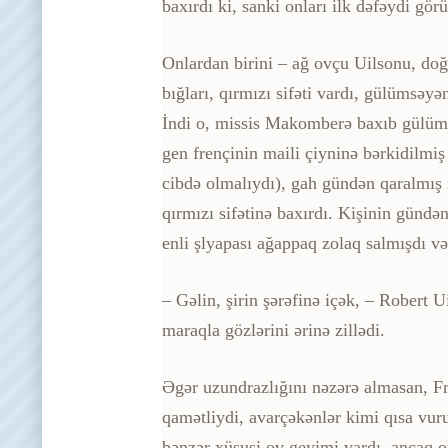
baxırdı ki, sanki onları ilk dəfəydi gör
Onlardan birini – ağ ovçu Uilsonu, doğ
bığları, qırmızı sifəti vardı, gülümsəy
İndi o, missis Makomberə baxıb gülüms
gen frençinin maili çiyninə bərkidilmiş
cibdə olmalıydı), gah gündən qaralmış i
qırmızı sifətinə baxırdı. Kişinin günd
enli şlyapası ağappaq zolaq salmışdı v
– Gəlin, şirin şərəfinə içək, – Robert
maraqla gözlərini ərinə zillədi.
Əgər uzundrazlığını nəzərə almasan, Fr
qamətliydi, avarçəkənlər kimi qısa vur
bənzər xüsusi ov geyimi vardı, ancaq o