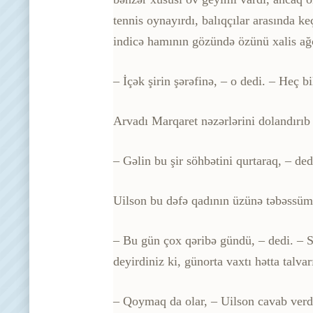
tennis oynayırdı, balıqçılar arasında keç
indicə hamının gözündə özünü xalis ağ
– İçək şirin şərəfinə, – o dedi. – Heç b
Arvadı Marqaret nəzərlərini dolandırıb
– Gəlin bu şir söhbətini qurtaraq, – ded
Uilson bu dəfə qadının üzünə təbəssü
– Bu gün çox qəribə gündü, – dedi. – Si
deyirdiniz ki, günorta vaxtı hətta talvar
– Qoymaq da olar, – Uilson cavab verd