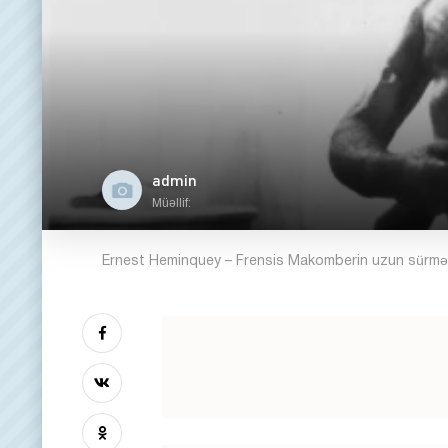
admin
Müəllif:
Ernest Heminquey – Frensis Makomberin uzun sürməy