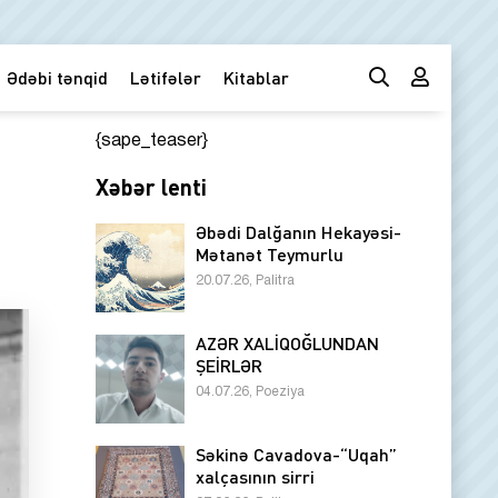
Ədəbi tənqid
Lətifələr
Kitablar
{sape_teaser}
Xəbər lenti
Əbədi Dalğanın Hekayəsi-
Mətanət Teymurlu
20.07.26, Palitra
AZƏR XALİQOĞLUNDAN
ŞEİRLƏR
04.07.26, Poeziya
Səkinə Cavadova-“Uqah”
xalçasının sirri