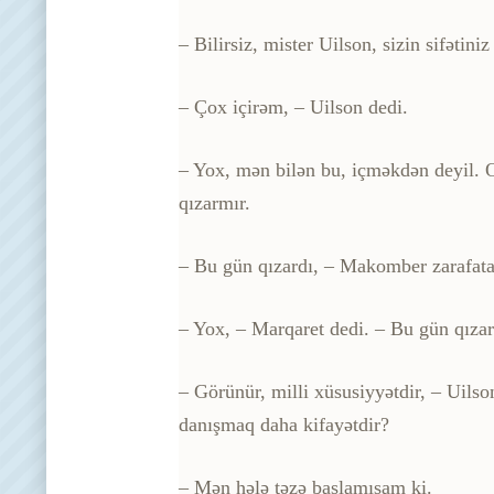
– Bilirsiz, mister Uilson, sizin sifətin
– Çox içirəm, – Uilson dedi.
– Yox, mən bilən bu, içməkdən deyil. O
qızarmır.
– Bu gün qızardı, – Makomber zarafata
– Yox, – Marqaret dedi. – Bu gün qızar
– Görünür, milli xüsusiyyətdir, – Uils
danışmaq daha kifayətdir?
– Mən hələ təzə başlamışam ki.