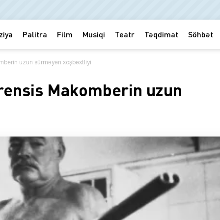
ziya
Palitra
Film
Musiqi
Teatr
Təqdimat
Söhbət
mberin uzun sürməyən xoşbəxtliyi
rensis Makomberin uzun