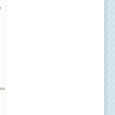
ə
nüz