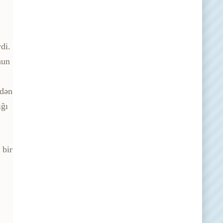
di.
nun
idən
ığı
 bir