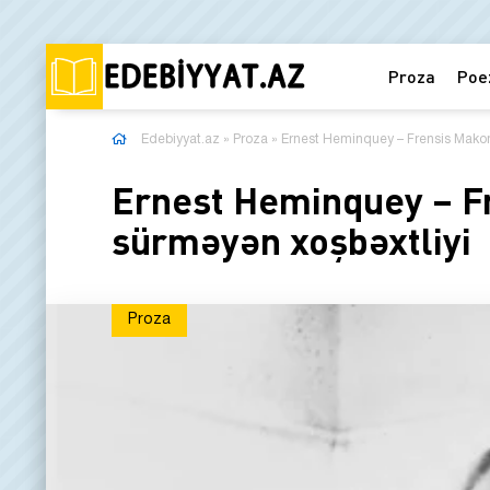
Proza
Poe
Edebiyyat.az
»
Proza
» Ernest Heminquey – Frensis Mako
Ernest Heminquey – F
sürməyən xoşbəxtliyi
Proza