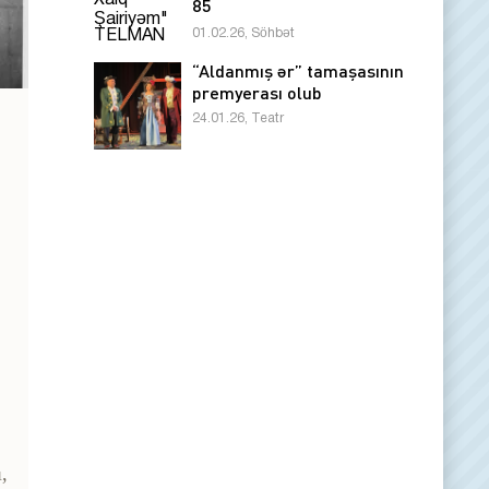
85
01.02.26, Söhbət
“Aldanmış ər” tamaşasının
premyerası olub
24.01.26, Teatr
,