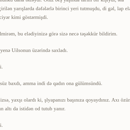
irilən yarışlarda dəfələrlə birinci yeri tutmuşdu, di gəl, lap el
ciyər kimi göstərmişdi.
ilmirəm, bu elədiyinizə görə sizə necə təşəkkür bildirim.
 yenə Uilsonun üzərində saxladı.
i.
msüz baxdı, amma indi də qadın ona gülümsündü.
zsə, yaxşı olardı ki, şlyapanızı başınıza qoyaydınız. Axı özü
ın altı da istidən od tutub yanır.
i.