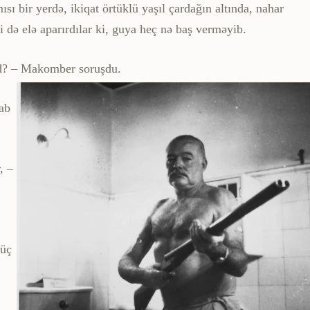
ı bir yerdə, ikiqat örtüklü yaşıl çardağın altında, nahar
ni də elə aparır­dılar ki, guya heç nə baş verməyib.
nad? – Makomber soruşdu.
ab
, –
 üç