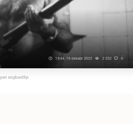
19:44, 16 dekabr 2022
2 232
0
ən xoşbəxtliyi