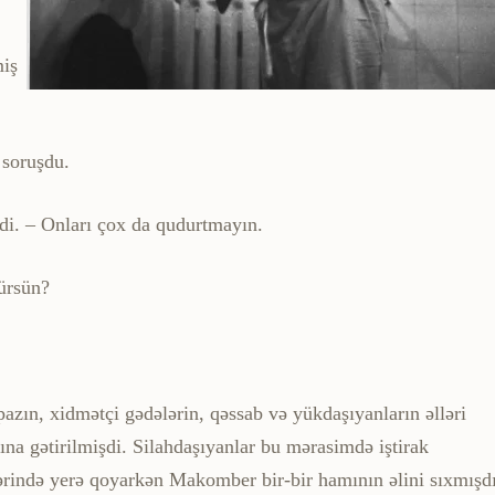
miş
soruşdu.
rdi. – Onları çox da qudurtmayın.
ürsün?
­zın, xidmətçi gədələrin, qəssab və yükdaşıyanların əlləri
na gətirilmişdi. Silahdaşıyanlar bu mərasimdə iştirak
şərində yerə qoyarkən Makomber bir-bir hamının əlini sıxmışdı