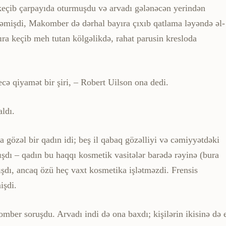
 keçib çarpa­yıda oturmuşdu və arvadı gələnəcən yerindən
mişdi, Makomber də dərhal bayıra çıxıb qatlama ləyəndə əl-
ra keçib meh tutan kölgəlikdə, rahat parusin kresloda
ecə qiyamət bir şiri, – Robert Uilson ona dedi.
ldı.
 gözəl bir qadın idi; beş il qabaq gözəlliyi və cəmiyyətdəki
dı – qadın bu haqqı kosmetik vasitələr barədə rəyinə (bura
ışdı, ancaq özü heç vaxt kosmetika işlətməzdi. Frensis
işdi.
mber soruşdu. Arvadı indi də ona baxdı; kişilərin ikisinə də 