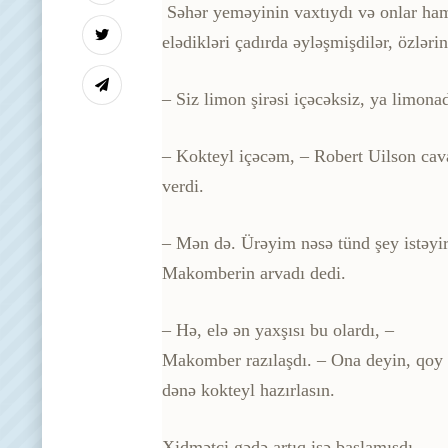
Səhər yeməyinin vaxtıydı və onlar hamıs
elədikləri çadırda əyləşmişdilər, özləri
– Siz limon şirəsi içəcəksiz, ya limo
– Kokteyl içəcəm, – Robert Uilson cav
verdi.
– Mən də. Ürəyim nəsə tünd şey istəyir
Makomberin arvadı dedi.
– Hə, elə ən yaxşısı bu olardı, –
Makomber razılaşdı. – Ona deyin, qoy
dənə kokteyl hazırlasın.
Xidmətçi gədə artıq işə başlamışdı,