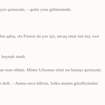
iz çox qırmızıdır, – qadın yenə gülümsündü.
na qalsa, elə Frensis də çox içir, ancaq onun üzü heç vaxt
 keçmək istədi.
an mən oldum. Mister Uilsonun sifəti isə həmişə qırmızıdır.
on dedi. – Amma necə bilirsiz, bəlkə mənim gözəlliyimdən