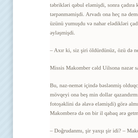
təbrikləri qəbul eləmişdi, sonra çadıra
tərpənməmişdi. Arvadı ona heç nə demə
üzünü yumuşdu və nahar elədikləri çadı
əyləşmişdi.
– Axır ki, siz şiri öldürdünüz, özü də n
Missis Makomber cəld Uilsona nəzər sa
Bu, naz-nemət içində bəslənmiş olduqca
mövqeyi ona beş min dollar qazandırmış
fotoşəklini də əlavə eləmişdi) görə alm
Makomberə də on bir il qabaq ərə getm
– Doğrudanmı, şir yaxşı şir idi? – Mako