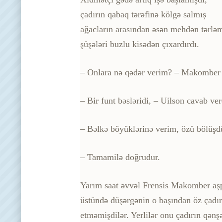
çadırın qabaq tərəfinə kölgə salmış
ağacların arasından əsən mehdən tərlə
şüşələri buzlu kisədən çıxar­dırdı.
– Onlara nə qədər verim? – Makomber 
– Bir funt bəsləridi, – Uilson cavab ve
– Bəlkə böyüklərinə verim, özü bölüşd
– Tamamilə doğrudur.
Yarım saat əvvəl Frensis Makomber aşpa
üstündə düşərgənin o başından öz çadırı
etməmişdilər. Yerlilər onu çadırın qən