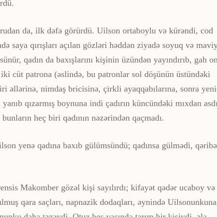
ürdü.
rudan da, ilk dəfə görürdü. Uilson ortaboylu və kürəndi, cod
əndə saya qırışları açılan gözləri həddən ziyadə soyuq və maviy
ünür, qadın da baxışlarını kişinin üzündən yayındırıb, gah o
 iki cüt patrona (əslində, bu patronlar sol döşünün üstündəki
ri əllərinə, nimdaş bricisinə, çirkli ayaqqabılarına, sonra yen
ən yanıb qızarmış boynuna indi çadırın küncündəki mıxdan asd
ə bunların heç biri qadının nəzərindən qaçmadı.
 Uilson yenə qadına baxıb gülümsündü; qadınsa gülmədi, qəribə
ensis Makomber gözəl kişi sayılırdı; kifayət qədər ucaboy və
ulmuş qara saçları, napnazik dodaqları, əynində Uilsonunkuna
nunku daha təzəydi. Otuz beş yaşında tarım bir kişiydi, əla