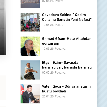
07.06.26, Palitra
Cavadova Səkinə “ Qədim
Qurama Sənətin Yeni Nəfəsi”
12.05.26, Palitra
Əhməd Əfsun-Hələ Allahdan
qorxuram
10.05.26, Poeziya
Elşən Əzim- Savaşda
barmaq var, barışda barmaq
03.05.26, Poeziya
Valeh Qoca - Dünya anaların
büstü boydadı
28.04.26, Poeziya