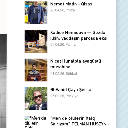
Nemət Mətin - Qisas
26.04.26, Proza
Xədicə Həmidova — Gözdə
İlkin: yaddaşın parçada əksi
01.04.26, Palitra
Nicat Hunalpla ayaqüstü
müsahibə
14.02.26, Söhbət
ƏliVahid Çaylı Şeirləri
03.02.26, Poeziya
"Mən də ölülərin Xalq
Şairiyəm" TELMAN HÜSEYN -